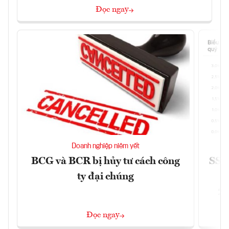
Đọc ngay
Doanh nghiệp niêm yết
BCG và BCR bị hủy tư cách công
SSI 
ty đại chúng
2/
Đọc ngay