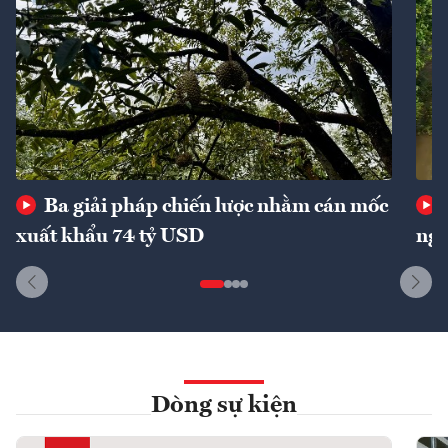
Ba giải pháp chiến lược nhằm cán mốc
xuất khẩu 74 tỷ USD
ngu
Dòng sự kiện