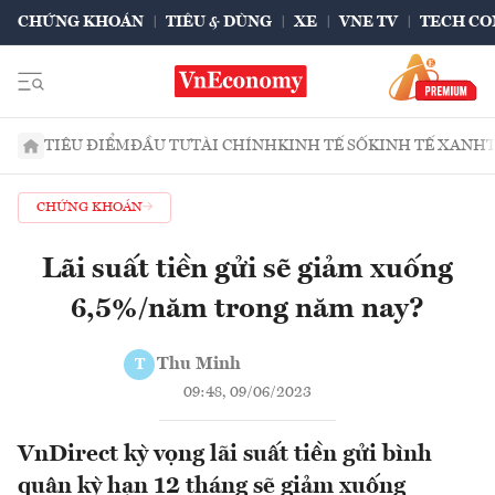
CHỨNG KHOÁN
TIÊU & DÙNG
XE
VNE TV
TECH CO
TIÊU ĐIỂM
ĐẦU TƯ
TÀI CHÍNH
KINH TẾ SỐ
KINH TẾ XANH
CHỨNG KHOÁN
Lãi suất tiền gửi sẽ giảm xuống
6,5%/năm trong năm nay?
Thu Minh
T
09:48, 09/06/2023
VnDirect kỳ vọng lãi suất tiền gửi bình
quân kỳ hạn 12 tháng sẽ giảm xuống