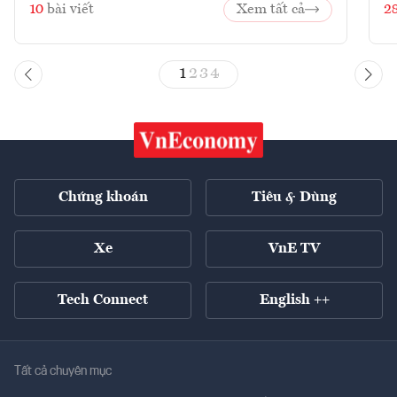
10
bài viết
Xem tất cả
2
1
2
3
4
Chứng khoán
Tiêu & Dùng
Xe
VnE TV
Tech Connect
English ++
Tất cả chuyên mục