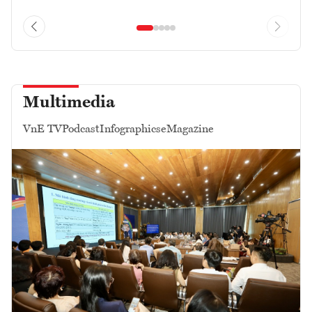
Multimedia
VnE TV
Podcast
Infographics
eMagazine