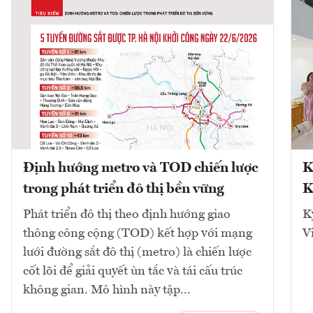
Định hướng metro và TOD chiến lược
K
trong phát triển đô thị bền vững
K
Phát triển đô thị theo định hướng giao
K
thông công cộng (TOD) kết hợp với mạng
V
lưới đường sắt đô thị (metro) là chiến lược
cốt lõi để giải quyết ùn tắc và tái cấu trúc
không gian. Mô hình này tập...