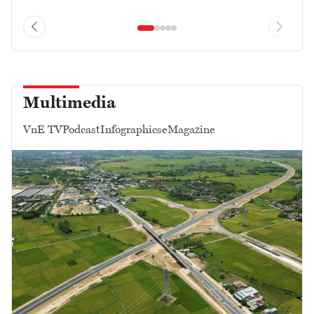
Multimedia
VnE TV
Podcast
Infographics
eMagazine