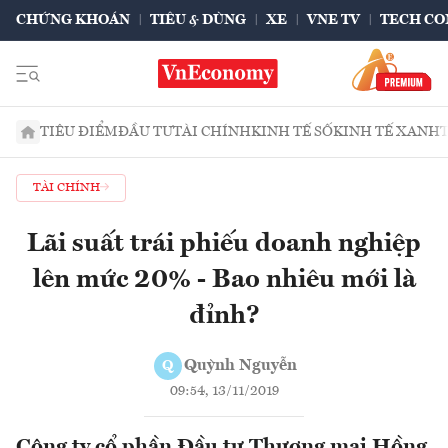
CHỨNG KHOÁN
TIÊU & DÙNG
XE
VNE TV
TECH CO
TIÊU ĐIỂM
ĐẦU TƯ
TÀI CHÍNH
KINH TẾ SỐ
KINH TẾ XANH
TÀI CHÍNH
Lãi suất trái phiếu doanh nghiệp
lên mức 20% - Bao nhiêu mới là
đỉnh?
Quỳnh Nguyễn
Q
09:54, 13/11/2019
Công ty cổ phần Đầu tư Thương mại Hồng