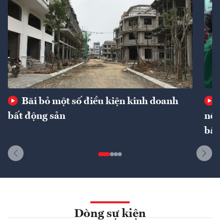
Bãi bỏ một số điều kiện kinh doanh
bất động sản
nôn
bất
Dòng sự kiện