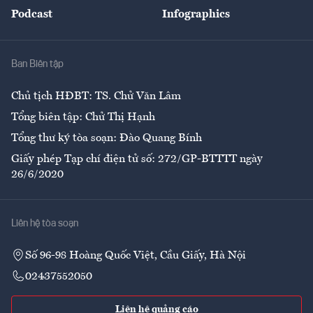
An sinh
Podcast
Infographics
Giải trí
Y tế
Nhà
Ban Biên tập
Ẩm thực
Chủ tịch HĐBT: TS. Chử Văn Lâm
Tổng biên tập: Chử Thị Hạnh
Tổng thư ký tòa soạn: Đào Quang Bính
Giấy phép Tạp chí điện tử số: 272/GP-BTTTT ngày
26/6/2020
Liên hệ tòa soạn
Số 96-98 Hoàng Quốc Việt, Cầu Giấy, Hà Nội
02437552050
Liên hệ quảng cáo