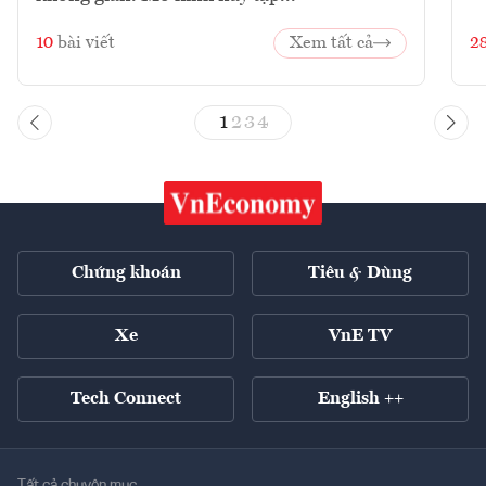
10
bài viết
Xem tất cả
2
1
2
3
4
Chứng khoán
Tiêu & Dùng
Xe
VnE TV
Tech Connect
English ++