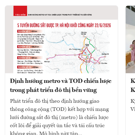
Định hướng metro và TOD chiến lược
K
trong phát triển đô thị bền vững
K
Phát triển đô thị theo định hướng giao
K
thông công cộng (TOD) kết hợp với mạng
V
lưới đường sắt đô thị (metro) là chiến lược
cốt lõi để giải quyết ùn tắc và tái cấu trúc
không gian. Mô hình này tập...