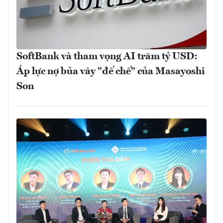
SoftBank và tham vọng AI trăm tỷ USD:
Áp lực nợ bủa vây "đế chế" của Masayoshi
Son