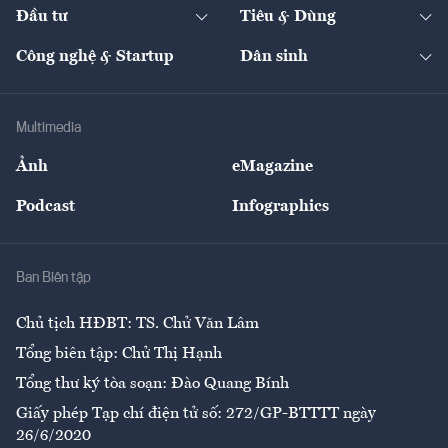
The Guide
Video
Đầu tư
Tiêu & Dùng
Quản trị số
Cafe BĐS
Thị trường
Kinh doanh
Kết nối
Tạp chí kinh tế Việt Nam
eMagazine
Nhà đầu tư
Du lịch
Công nghệ & Startup
Dân sinh
Tư vấn
Nông sản
Doanh nhân
Tư vấn Tiêu & Dùng
Infographics
Hạ tầng
Sức khỏe
Khung pháp lý
Doanh nghiệp
Địa phương
Thị trường
Bảo hiểm
Multimedia
Sự kiện
Nhân lực
Ảnh
eMagazine
Đẹp +
An sinh
Podcast
Infographics
Giải trí
Y tế
Nhà
Ban Biên tập
Ẩm thực
Chủ tịch HĐBT: TS. Chử Văn Lâm
Tổng biên tập: Chử Thị Hạnh
Tổng thư ký tòa soạn: Đào Quang Bính
Giấy phép Tạp chí điện tử số: 272/GP-BTTTT ngày
26/6/2020