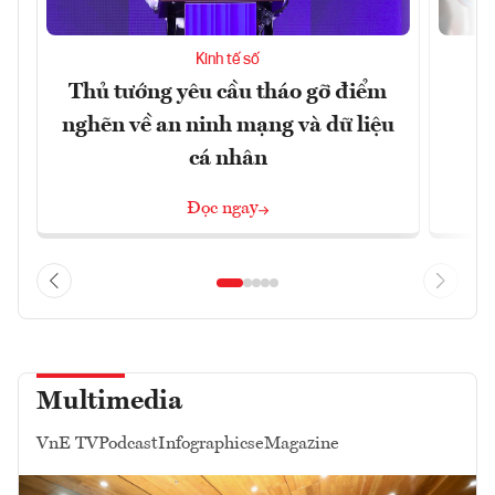
Kinh tế số
Thủ tướng yêu cầu tháo gỡ điểm
D
nghẽn về an ninh mạng và dữ liệu
c
cá nhân
Đọc ngay
Multimedia
VnE TV
Podcast
Infographics
eMagazine