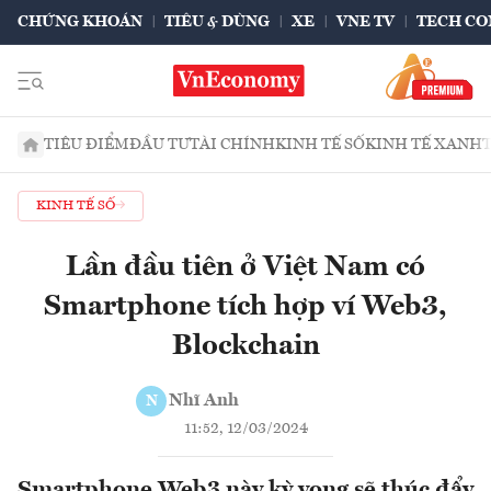
CHỨNG KHOÁN
TIÊU & DÙNG
XE
VNE TV
TECH CO
TIÊU ĐIỂM
ĐẦU TƯ
TÀI CHÍNH
KINH TẾ SỐ
KINH TẾ XANH
KINH TẾ SỐ
Lần đầu tiên ở Việt Nam có
Smartphone tích hợp ví Web3,
Blockchain
Nhĩ Anh
N
11:52, 12/03/2024
Smartphone Web3 này kỳ vọng sẽ thúc đẩy