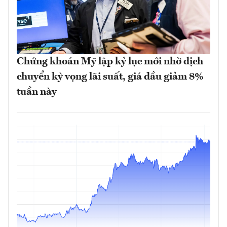
Chứng khoán Mỹ lập kỷ lục mới nhờ dịch
chuyển kỳ vọng lãi suất, giá dầu giảm 8%
tuần này