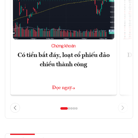
Chứng khoán
Có tiền bắt đáy, loạt cổ phiếu đảo
Dự 
chiều thành công
t
Đọc ngay