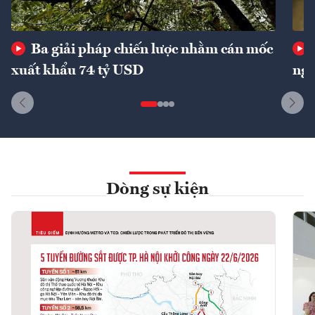
Ba giải pháp chiến lược nhằm cán mốc
xuất khẩu 74 tỷ USD
ngu
Dòng sự kiện