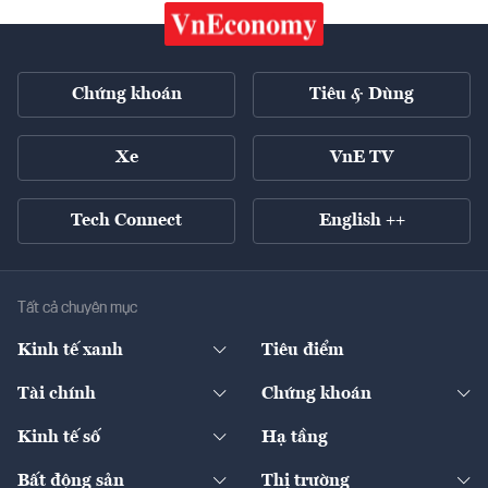
Chứng khoán
Tiêu & Dùng
Xe
VnE TV
Tech Connect
English ++
Tất cả chuyên mục
Kinh tế xanh
Tiêu điểm
Chuyển động xanh
Tài chính
Chứng khoán
Pháp lý
Ngân hàng
Doanh nghiệp niêm yết
Kinh tế số
Hạ tầng
Thương hiệu xanh
Thị trường vốn
Thị trường
Sản phẩm - Thị trường
Bất động sản
Thị trường