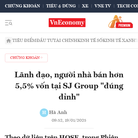
CHỨNG KHOÁN
TIÊU & DÙNG
XE
VNE TV
TECH CO
TIÊU ĐIỂM
ĐẦU TƯ
TÀI CHÍNH
KINH TẾ SỐ
KINH TẾ XANH
CHỨNG KHOÁN
Lãnh đạo, người nhà bán hơn
5,5% vốn tại SJ Group "đúng
đỉnh"
Hà Anh
H
09:52, 19/01/2025
Theo dữ liệu trên HOSE, trong Phiên