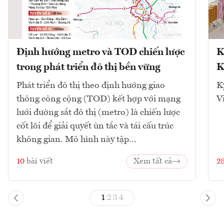
Định hướng metro và TOD chiến lược
K
trong phát triển đô thị bền vững
K
Phát triển đô thị theo định hướng giao
K
thông công cộng (TOD) kết hợp với mạng
V
lưới đường sắt đô thị (metro) là chiến lược
cốt lõi để giải quyết ùn tắc và tái cấu trúc
không gian. Mô hình này tập...
10
bài viết
Xem tất cả
2
1
2
3
4