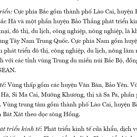
riển:
Cực phía Bắc gồm thành phố Lào Cai, huyện Bá
Bắc Hà và một phần huyện Bảo Thắng phát triển kin
ại, đô thị, du lịch, công nghiệp, nông nghiệp, là k
 vùng Tây Nam Trung Quốc. Cực phía Nam gồm huyệ
phát triển đô thị, công nghiệp, du lịch, nông lâm 
ỉnh với các tỉnh vùng Trung du miền núi Bắc Bộ, đồ
ASEAN.
tế:
Vùng thấp gồm các huyện Văn Bàn, Bảo Yên. V
 Hà, Si Ma Cai, Mường Khương, thị xã Sa Pa, phần 
. Vùng trung tâm gồm thành phố Lào Cai, huyện B
 Bát Xát theo dọc sông Hồng.
át triển kinh tế
: Phát triển kinh tế cửa khẩu, dịch v