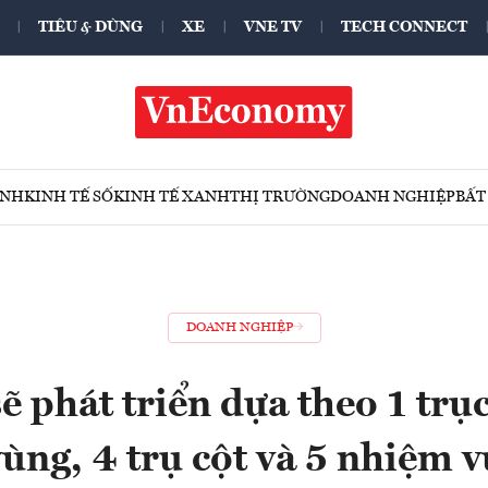
TIÊU & DÙNG
XE
VNE TV
TECH CONNECT
ÍNH
KINH TẾ SỐ
KINH TẾ XANH
THỊ TRƯỜNG
DOANH NGHIỆP
BẤT
DOANH NGHIỆP
ẽ phát triển dựa theo 1 trục
vùng, 4 trụ cột và 5 nhiệm v