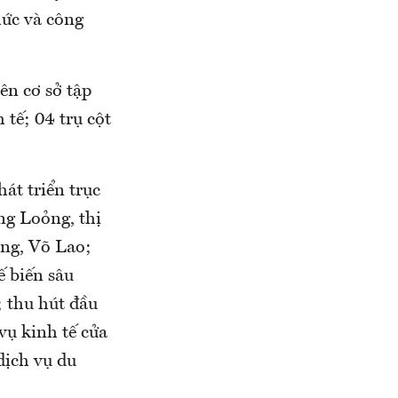
hức và công
rên cơ sở tập
 tế; 04 trụ cột
át triển trục
ng Loỏng, thị
ờng, Võ Lao;
ế biến sâu
; thu hút đầu
vụ kinh tế cửa
dịch vụ du