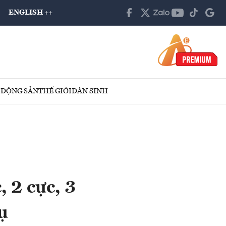
ENGLISH ++
 ĐỘNG SẢN
THẾ GIỚI
DÂN SINH
, 2 cực, 3
ụ