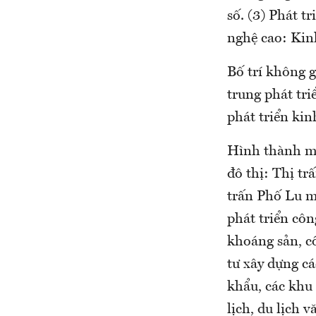
số. (3) Phát t
nghệ cao: Kinh 
Bố trí không g
trung phát tri
phát triển kin
Hình thành mộ
đô thị: Thị tr
trấn Phố Lu m
phát triển côn
khoáng sản, c
tư xây dựng cá
khẩu, các khu
lịch, du lịch v