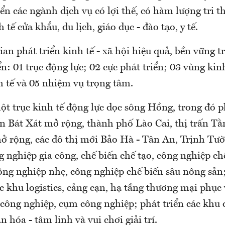
riển các ngành dịch vụ có lợi thế, có hàm lượng tri t
tế cửa khẩu, du lịch, giáo dục - đào tạo, y tế.
ian phát triển kinh tế - xã hội hiệu quả, bền vững t
ển: 01 trục động lực; 02 cực phát triển; 03 vùng kinh
h tế và 05 nhiệm vụ trọng tâm.
t trục kinh tế động lực dọc sông Hồng, trong đó ph
ấn Bát Xát mở rộng, thành phố Lào Cai, thị trấn Tằ
ở rộng, các đô thị mới Bảo Hà - Tân An, Trịnh Tư
g nghiệp gia công, chế biến chế tạo, công nghiệp ch
ông nghiệp nhẹ, công nghiệp chế biến sâu nông sản
c khu logistics, cảng cạn, hạ tầng thương mại phục 
 công nghiệp, cụm công nghiệp; phát triển các khu 
ăn hóa - tâm linh và vui chơi giải trí.