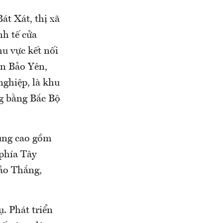
t Xát, thị xã
h tế cửa
hu vực kết nối
n Bảo Yên,
nghiệp, là khu
ng bằng Bắc Bộ
ùng cao gồm
phía Tây
ảo Thắng,
ụ. Phát triển