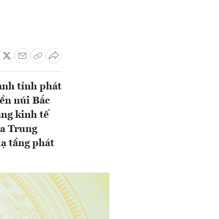
ành tỉnh phát
iền núi Bắc
ang kinh tế
ữa Trung
ạ tầng phát