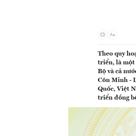
Theo quy hoạ
triển, là mộ
Bộ và cả nướ
Côn Minh - L
Quốc, Việt N
triển đồng b