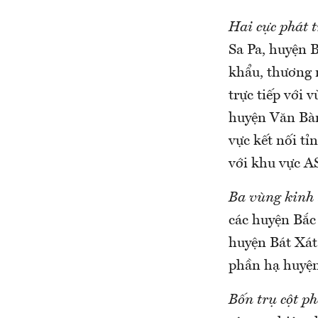
Hai cực phát t
Sa Pa, huyện 
khẩu, thương m
trực tiếp với
huyện Văn Bàn 
vực kết nối t
với khu vực 
Ba vùng kinh 
các huyện Bắc
huyện Bát Xát
phần hạ huyện
Bốn trụ cột ph