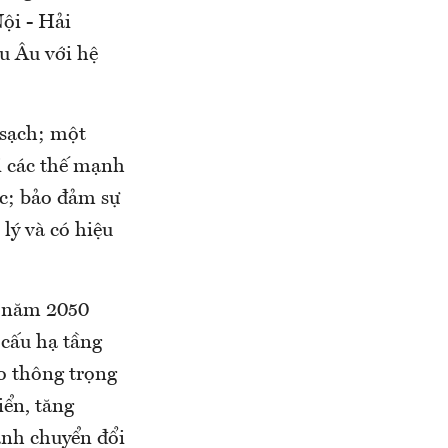
ội - Hải
u Âu với hệ
 sạch; một
i các thế mạnh
ộc; bảo đảm sự
lý và có hiệu
n năm 2050
 cấu hạ tầng
ao thông trọng
iển, tăng
ạnh chuyển đổi