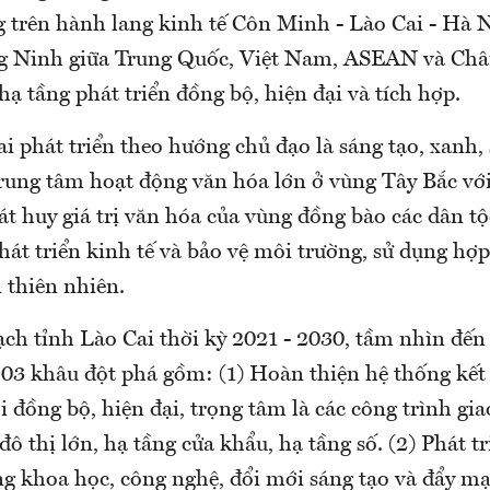
g trên hành lang kinh tế Côn Minh - Lào Cai - Hà N
g Ninh giữa Trung Quốc, Việt Nam, ASEAN và Châ
hạ tầng phát triển đồng bộ, hiện đại và tích hợp.
i phát triển theo hướng chủ đạo là sáng tạo, xanh,
rung tâm hoạt động văn hóa lớn ở vùng Tây Bắc vớ
át huy giá trị văn hóa của vùng đồng bào các dân t
hát triển kinh tế và bảo vệ môi trường, sử dụng hợp 
 thiên nhiên.
ch tỉnh Lào Cai thời kỳ 2021 - 2030, tầm nhìn đế
 03 khâu đột phá gồm: (1) Hoàn thiện hệ thống kết
ội đồng bộ, hiện đại, trọng tâm là các công trình gi
đô thị lớn, hạ tầng cửa khẩu, hạ tầng số. (2) Phát tr
g khoa học, công nghệ, đổi mới sáng tạo và đẩy m