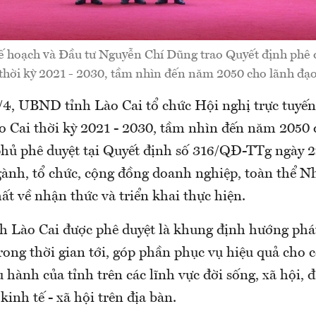
ế hoạch và Đầu tư Nguyễn Chí Dũng trao Quyết định phê 
 thời kỳ 2021 - 2030, tầm nhìn đến năm 2050 cho lãnh đạo
/4, UBND tỉnh Lào Cai tổ chức Hội nghị trực tuyế
o Cai thời kỳ 2021 - 2030, tầm nhìn đến năm 2050
hủ phê duyệt tại Quyết định số 316/QĐ-TTg ngày 
gành, tổ chức, cộng đồng doanh nghiệp, toàn thể N
ất về nhận thức và triển khai thực hiện.
h Lào Cai được phê duyệt là khung định hướng phát
rong thời gian tới, góp phần phục vụ hiệu quả cho 
u hành của tỉnh trên các lĩnh vực đời sống, xã hội, đ
kinh tế - xã hội trên địa bàn.