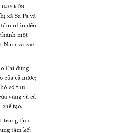
n 6.364,03
hị xã Sa Pa và
, tầm nhìn đến
 thành một
ệt Nam và các
o Cai đứng
o của cả nước;
hố có thu
của vùng và cả
 chế tạo.
t trung tâm
rung tâm kết