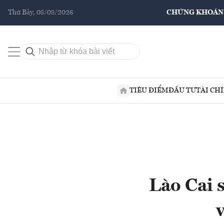
Thứ Bảy, 08/08/2026
CHỨNG KHOÁN
TIÊU ĐIỂM
ĐẦU TƯ
TÀI CH
Lào Cai s