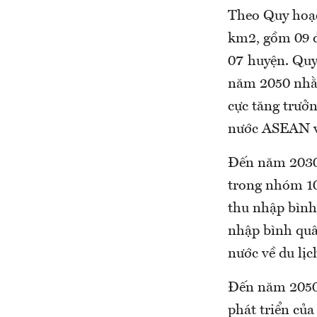
Theo Quy hoạch
km2, gồm 09 đ
07 huyện. Quy
năm 2050 nhằm
cực tăng trưởn
nước ASEAN v
Đến năm 2030
trong nhóm 10
thu nhập bình
nhập bình quâ
nước về du lịc
Đến năm 2050,
phát triển của