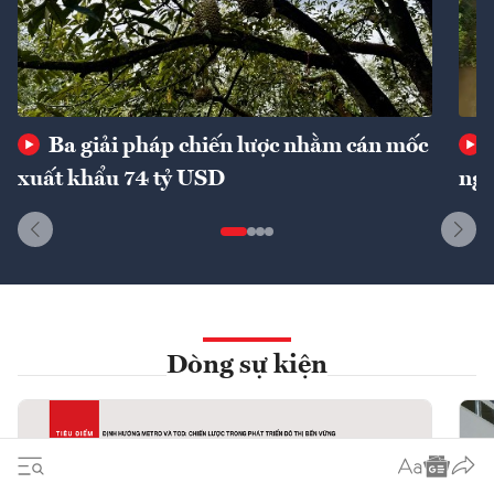
Ba giải pháp chiến lược nhằm cán mốc
xuất khẩu 74 tỷ USD
ngu
Dòng sự kiện