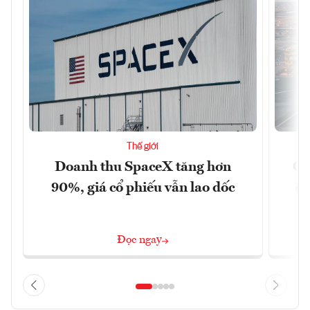
Thế giới
Doanh thu SpaceX tăng hơn
Cá
90%, giá cổ phiếu vẫn lao dốc
đậ
Đọc ngay