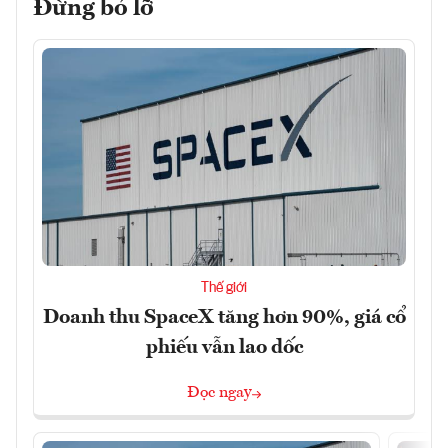
Đừng bỏ lỡ
Thế giới
Doanh thu SpaceX tăng hơn 90%, giá cổ
phiếu vẫn lao dốc
Đọc ngay