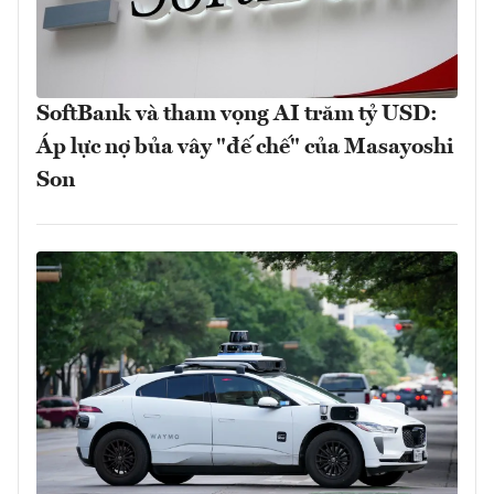
SoftBank và tham vọng AI trăm tỷ USD:
Áp lực nợ bủa vây "đế chế" của Masayoshi
Son