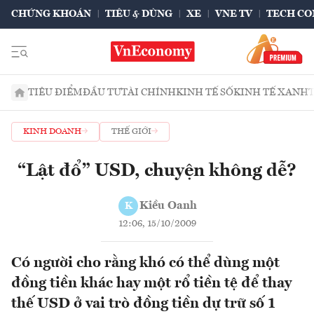
CHỨNG KHOÁN
TIÊU & DÙNG
XE
VNE TV
TECH CO
TIÊU ĐIỂM
ĐẦU TƯ
TÀI CHÍNH
KINH TẾ SỐ
KINH TẾ XANH
KINH DOANH
THẾ GIỚI
“Lật đổ” USD, chuyện không dễ?
Kiều Oanh
K
12:06, 15/10/2009
Có người cho rằng khó có thể dùng một
đồng tiền khác hay một rổ tiền tệ để thay
thế USD ở vai trò đồng tiền dự trữ số 1