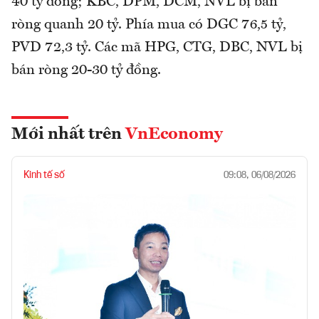
40 tỷ đồng; KBC, DPM, DCM, NVL bị bán
ròng quanh 20 tỷ. Phía mua có DGC 76,5 tỷ,
PVD 72,3 tỷ. Các mã HPG, CTG, DBC, NVL bị
bán ròng 20-30 tỷ đồng.
Mới nhất trên
VnEconomy
Kinh tế số
09:08, 06/08/2026