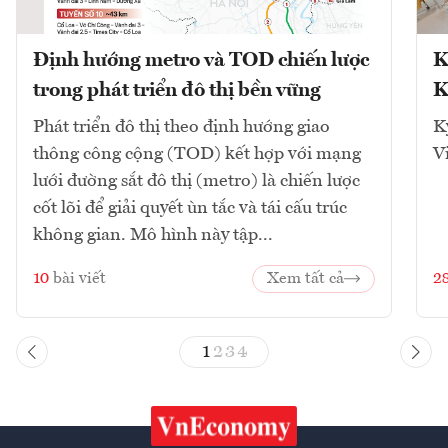
Định hướng metro và TOD chiến lược
K
trong phát triển đô thị bền vững
K
Phát triển đô thị theo định hướng giao
K
thông công cộng (TOD) kết hợp với mạng
V
lưới đường sắt đô thị (metro) là chiến lược
cốt lõi để giải quyết ùn tắc và tái cấu trúc
không gian. Mô hình này tập...
10
bài viết
Xem tất cả
2
1
2
3
4