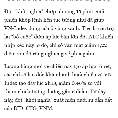
Đợt “khởi nghĩa” chớp nhoáng 15 phút cuối
phiên khớp lệnh liên tục tưởng như đã giúp
VN-Index đóng cửa ở vùng xanh. Tiếc là các trụ
lại “bỏ cuộc” dưới áp lực bán lớn đợt ATC khiến
nhịp kéo này lỡ dở, chỉ số vẫn mất giảm 1,22
điểm với độ rộng nghiêng về phía giảm.
Lượng hàng mới về chiều nay tạo áp lực rõ rệt,
các chỉ số lao dốc khá nhanh buổi chiều và VN-
Index tạo đáy lúc 2h13, giảm 0,46% so với
tham chiếu tương đương gần 6 điểm. Từ đáy
này, đợt “khởi nghĩa” xuất hiện dưới sự dẫn dắt
của BID, CTG, VNM.