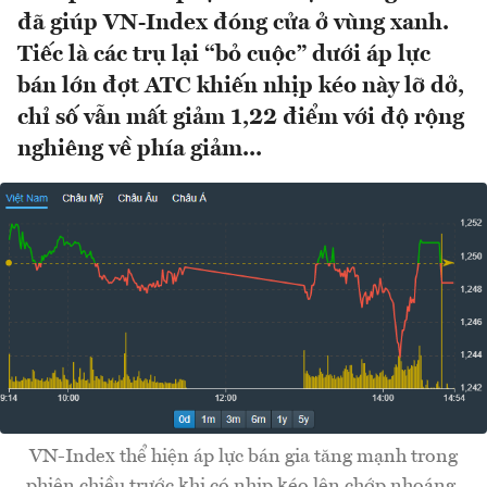
đã giúp VN-Index đóng cửa ở vùng xanh.
Tiếc là các trụ lại “bỏ cuộc” dưới áp lực
bán lớn đợt ATC khiến nhịp kéo này lỡ dở,
chỉ số vẫn mất giảm 1,22 điểm với độ rộng
nghiêng về phía giảm...
VN-Index thể hiện áp lực bán gia tăng mạnh trong
phiên chiều trước khi có nhịp kéo lên chớp nhoáng.