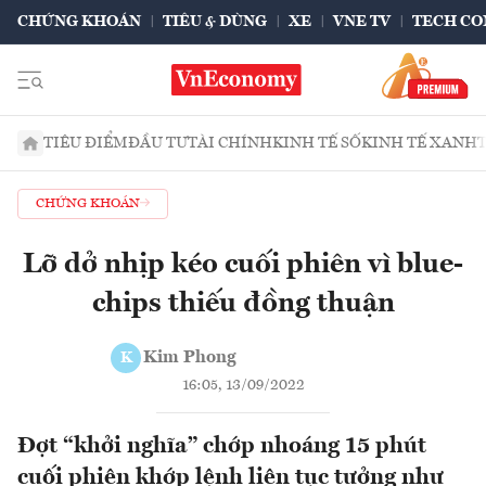
CHỨNG KHOÁN
TIÊU & DÙNG
XE
VNE TV
TECH CO
TIÊU ĐIỂM
ĐẦU TƯ
TÀI CHÍNH
KINH TẾ SỐ
KINH TẾ XANH
CHỨNG KHOÁN
Lỡ dở nhịp kéo cuối phiên vì blue-
chips thiếu đồng thuận
Kim Phong
K
16:05, 13/09/2022
Đợt “khởi nghĩa” chớp nhoáng 15 phút
cuối phiên khớp lệnh liên tục tưởng như