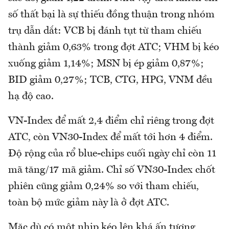
số thất bại là sự thiếu đồng thuận trong nhóm
trụ dẫn dắt: VCB bị đánh tụt từ tham chiếu
thành giảm 0,63% trong đợt ATC; VHM bị kéo
xuống giảm 1,14%; MSN bị ép giảm 0,87%;
BID giảm 0,27%; TCB, CTG, HPG, VNM đều
hạ độ cao.
VN-Index để mất 2,4 điểm chỉ riêng trong đợt
ATC, còn VN30-Index để mất tới hơn 4 điểm.
Độ rộng của rổ blue-chips cuối ngày chỉ còn 11
mã tăng/17 mã giảm. Chỉ số VN30-Index chốt
phiên cũng giảm 0,24% so với tham chiếu,
toàn bộ mức giảm này là ở đợt ATC.
Mặc dù có một nhịp kéo lên khá ấn tượng