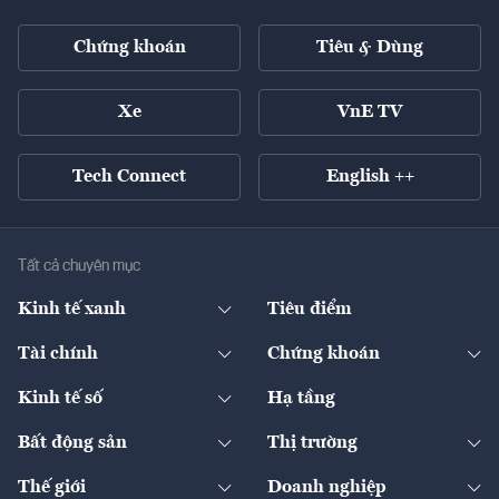
Chứng khoán
Tiêu & Dùng
Xe
VnE TV
Tech Connect
English ++
Tất cả chuyên mục
Kinh tế xanh
Tiêu điểm
Chuyển động xanh
Tài chính
Chứng khoán
Pháp lý
Ngân hàng
Doanh nghiệp niêm yết
Kinh tế số
Hạ tầng
Thương hiệu xanh
Thị trường vốn
Thị trường
Sản phẩm - Thị trường
Bất động sản
Thị trường
Diễn đàn
Thuế
Đầu tư
Tài sản số
Chính sách
Xuất nhập khẩu
Thế giới
Doanh nghiệp