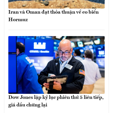
Iran và Oman đạt thỏa thuận về eo biển
Hormuz
Dow Jones lập kỷ lục phiên thứ 5 liên tiếp,
giá dầu chững lại