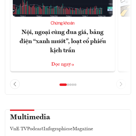
Chứng khoán
Nội, ngoại cùng đua giá, bảng
B
điện “xanh mướt”, loạt cổ phiếu
kịch trần
Đọc ngay
Multimedia
VnE TV
Podcast
Infographics
eMagazine