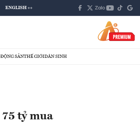
ENGLISH ++
 ĐỘNG SẢN
THẾ GIỚI
DÂN SINH
 75 tỷ mua