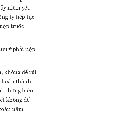
ủy niêm yết.
ng ty tiếp tục
nộp trước
lưu ý phải nộp
, không để rủi
c hoàn thành
ai những biện
ết không để
 toán năm