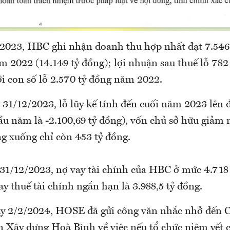
2023, HBC ghi nhận doanh thu hợp nhất đạt 7.546
m 2022 (14.149 tỷ đồng); lợi nhuận sau thuế lỗ 782
ới con số lỗ 2.570 tỷ đồng năm 2022.
 31/12/2023, lỗ lũy kế tính đến cuối năm 2023 lên 
đầu năm là -2.100,69 tỷ đồng), vốn chủ sở hữu giảm
ng xuống chỉ còn 453 tỷ đồng.
 31/12/2023, nợ vay tài chính của HBC ở mức 4.718 
ay thuế tài chính ngắn hạn là 3.988,5 tỷ đồng.
ày 2/2/2024, HOSE đã gửi công văn nhắc nhở đến 
 Xây dựng Hoà Bình về việc nếu tổ chức niêm yết