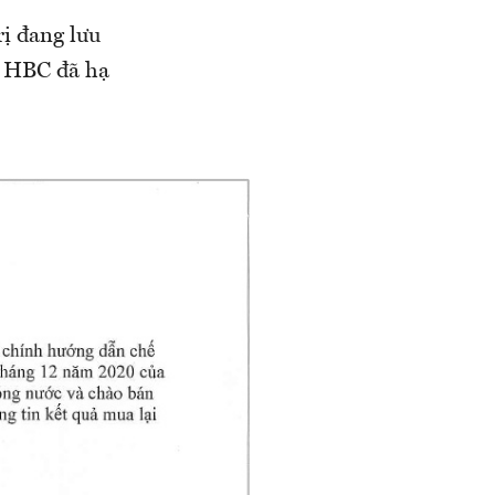
rị đang lưu
i, HBC đã hạ