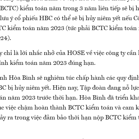
(BCTC) kiểm toán năm trong 3 năm liên tiếp sẽ bị h
u ý cổ phiếu HBC có thể sẽ bị hủy niêm yết nếu Cô
C kiểm toán năm 2023 (tức phải BCTC kiểm toán 
24).
 chỉ là lời nhắc nhở của HOSE về việc công ty cần 
hính kiểm toán năm 2023 đúng hạn.
h Hòa Bình sẽ nghiêm túc chấp hành các quy định
BC bị hủy niêm yết. Hiện nay, Tập đoàn đang nỗ lự
n năm 2023 trước thời hạn. Hòa Bình đã triển kh
c việc chậm hoàn thành BCTC kiểm toán và cam k
xảy ra trong việc đảm bảo thời hạn nộp BCTC kiểm