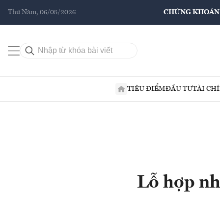
Thứ Năm, 06/08/2026
CHỨNG KHOÁN
TIÊU ĐIỂM
ĐẦU TƯ
TÀI CH
Lỗ hợp nh