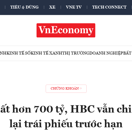
TIÊU & DÙNG
XE
VNE TV
TECH CONNECT
ÍNH
KINH TẾ SỐ
KINH TẾ XANH
THỊ TRƯỜNG
DOANH NGHIỆP
BẤT
CHỨNG KHOÁN
ất hơn 700 tỷ, HBC vẫn chi
lại trái phiếu trước hạn