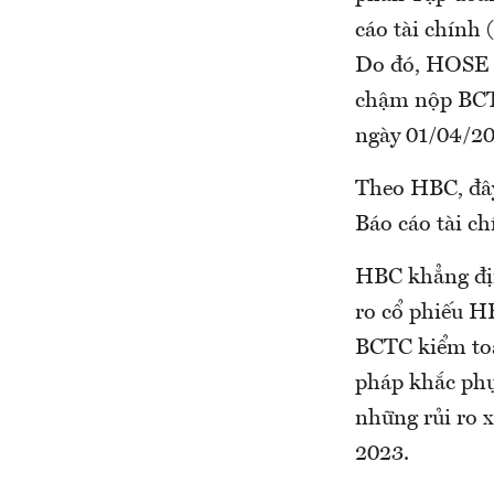
cáo tài chính 
Do đó, HOSE lư
chậm nộp BCT
ngày 01/04/20
Theo HBC, đây
Báo cáo tài c
HBC khẳng địn
ro cổ phiếu H
BCTC kiểm toá
pháp khắc phụ
những rủi ro 
2023.