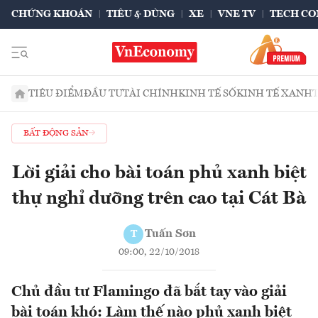
CHỨNG KHOÁN
TIÊU & DÙNG
XE
VNE TV
TECH CO
TIÊU ĐIỂM
ĐẦU TƯ
TÀI CHÍNH
KINH TẾ SỐ
KINH TẾ XANH
BẤT ĐỘNG SẢN
Lời giải cho bài toán phủ xanh biệt
thự nghỉ dưỡng trên cao tại Cát Bà
Tuấn Sơn
T
09:00, 22/10/2018
Chủ đầu tư Flamingo đã bắt tay vào giải
bài toán khó: Làm thế nào phủ xanh biệt