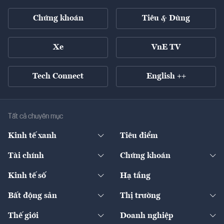
Chứng khoán
Tiêu & Dùng
Xe
VnE TV
Tech Connect
English ++
Tất cả chuyên mục
Kinh tế xanh
Tiêu điểm
Chuyển động xanh
Tài chính
Chứng khoán
Pháp lý
Ngân hàng
Doanh nghiệp niêm yết
Kinh tế số
Hạ tầng
Thương hiệu xanh
Thị trường vốn
Thị trường
Sản phẩm - Thị trường
Bất động sản
Thị trường
Diễn đàn
Thuế
Đầu tư
Tài sản số
Chính sách
Xuất nhập khẩu
Thế giới
Doanh nghiệp
Bảo hiểm
Quốc tế
Dịch vụ số