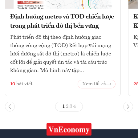
Định hướng metro và TOD chiến lược
K
trong phát triển đô thị bền vững
K
Phát triển đô thị theo định hướng giao
K
thông công cộng (TOD) kết hợp với mạng
V
lưới đường sắt đô thị (metro) là chiến lược
cốt lõi để giải quyết ùn tắc và tái cấu trúc
không gian. Mô hình này tập...
10
bài viết
Xem tất cả
2
1
2
3
4