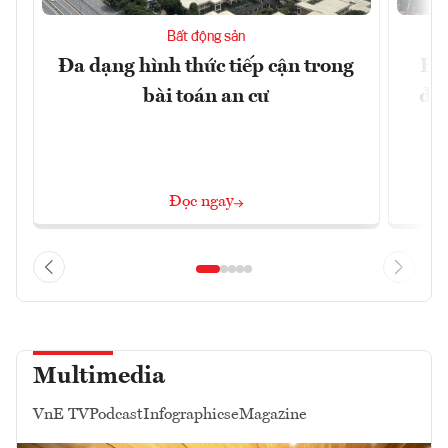
Bất động sản
Đa dạng hình thức tiếp cận trong
Hà
bài toán an cư
đặc
Đọc ngay
Multimedia
VnE TV
Podcast
Infographics
eMagazine