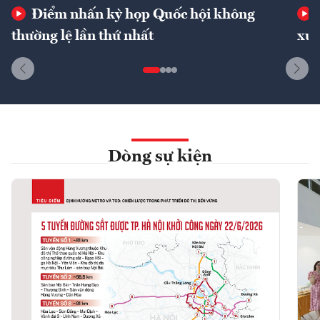
Điểm nhấn kỳ họp Quốc hội không
thường lệ lần thứ nhất
xuấ
Dòng sự kiện