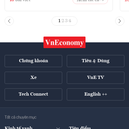
1
2
3
4
Chứng khoán
Tiêu & Dùng
Xe
VnE TV
Tech Connect
English ++
Tất cả chuyên mục
Kinh tế xanh
Tiêu điểm