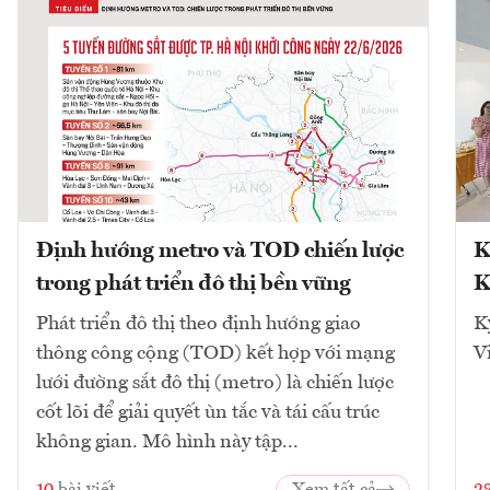
Định hướng metro và TOD chiến lược
K
trong phát triển đô thị bền vững
K
Phát triển đô thị theo định hướng giao
K
thông công cộng (TOD) kết hợp với mạng
V
lưới đường sắt đô thị (metro) là chiến lược
cốt lõi để giải quyết ùn tắc và tái cấu trúc
không gian. Mô hình này tập...
10
bài viết
Xem tất cả
2