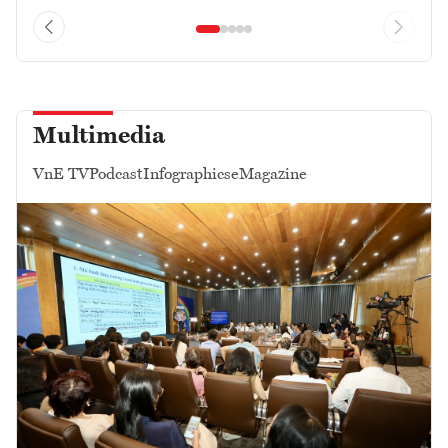
Multimedia
VnE TV
Podcast
Infographics
eMagazine