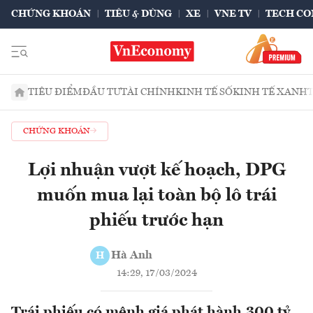
CHỨNG KHOÁN
TIÊU & DÙNG
XE
VNE TV
TECH CO
TIÊU ĐIỂM
ĐẦU TƯ
TÀI CHÍNH
KINH TẾ SỐ
KINH TẾ XANH
CHỨNG KHOÁN
Lợi nhuận vượt kế hoạch, DPG
muốn mua lại toàn bộ lô trái
phiếu trước hạn
Hà Anh
H
14:29, 17/03/2024
Trái phiếu có mệnh giá phát hành 300 tỷ