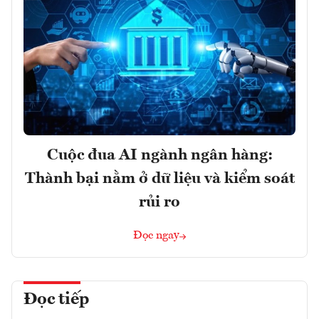
Cuộc đua AI ngành ngân hàng:
Thành bại nằm ở dữ liệu và kiểm soát
rủi ro
Đọc ngay
Đọc tiếp