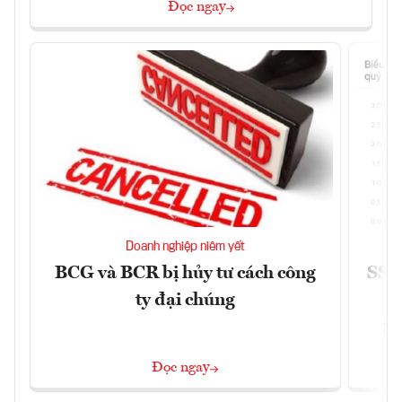
Đọc ngay
Doanh nghiệp niêm yết
BCG và BCR bị hủy tư cách công
SSI 
ty đại chúng
2/
Đọc ngay