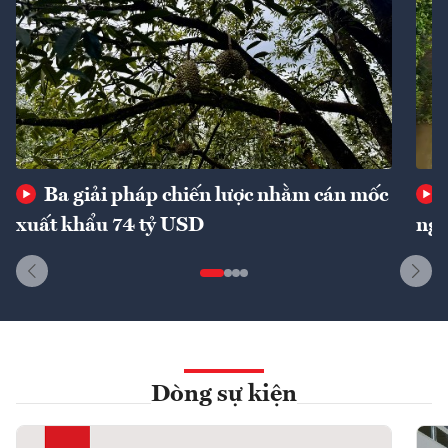
Ba giải pháp chiến lược nhằm cán mốc
xuất khẩu 74 tỷ USD
ngu
Dòng sự kiện