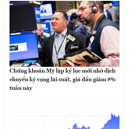
Chứng khoán Mỹ lập kỷ lục mới nhờ dịch
chuyển kỳ vọng lãi suất, giá dầu giảm 8%
tuần này