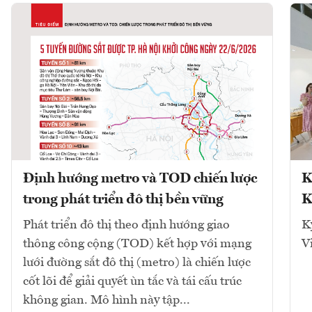
Định hướng metro và TOD chiến lược
K
trong phát triển đô thị bền vững
K
Phát triển đô thị theo định hướng giao
K
thông công cộng (TOD) kết hợp với mạng
V
lưới đường sắt đô thị (metro) là chiến lược
cốt lõi để giải quyết ùn tắc và tái cấu trúc
không gian. Mô hình này tập...