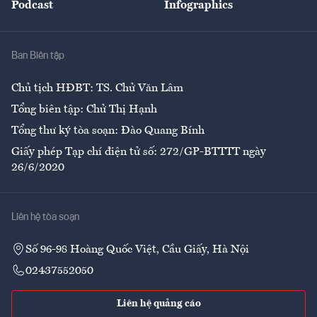
Podcast
Infographics
Giải trí
Y tế
Nhà
Ban Biên tập
Ẩm thực
Chủ tịch HĐBT: TS. Chử Văn Lâm
Tổng biên tập: Chử Thị Hạnh
Tổng thư ký tòa soạn: Đào Quang Bính
Giấy phép Tạp chí điện tử số: 272/GP-BTTTT ngày
26/6/2020
Liên hệ tòa soạn
Số 96-98 Hoàng Quốc Việt, Cầu Giấy, Hà Nội
02437552050
Liên hệ quảng cáo