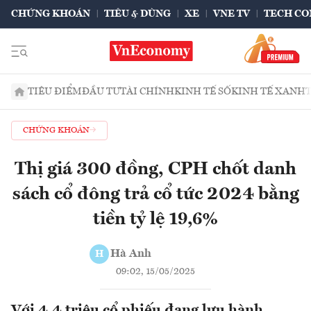
CHỨNG KHOÁN
TIÊU & DÙNG
XE
VNE TV
TECH CO
TIÊU ĐIỂM
ĐẦU TƯ
TÀI CHÍNH
KINH TẾ SỐ
KINH TẾ XANH
CHỨNG KHOÁN
Thị giá 300 đồng, CPH chốt danh
sách cổ đông trả cổ tức 2024 bằng
tiền tỷ lệ 19,6%
Hà Anh
H
09:02, 15/05/2025
Với 4,4 triệu cổ phiếu đang lưu hành,