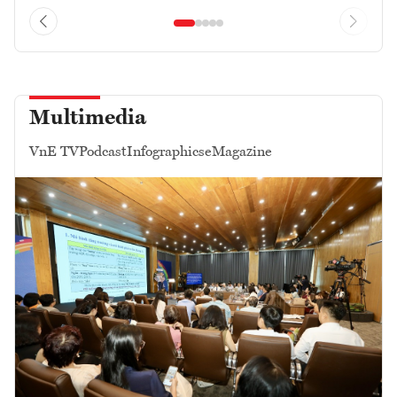
Multimedia
VnE TV
Podcast
Infographics
eMagazine