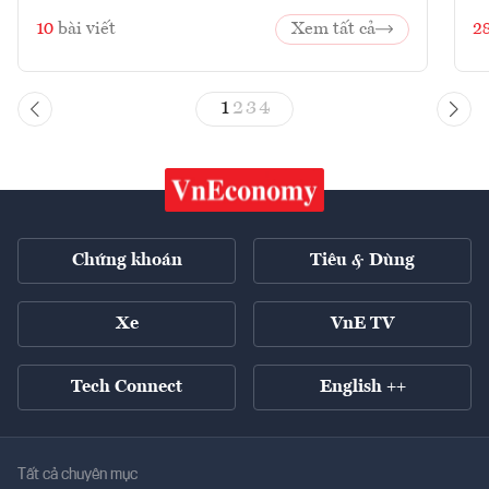
10
bài viết
Xem tất cả
2
1
2
3
4
Chứng khoán
Tiêu & Dùng
Xe
VnE TV
Tech Connect
English ++
Tất cả chuyên mục