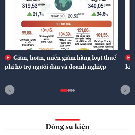
Giãn, hoãn, miễn giảm hàng loạt thuế
phí hỗ trợ người dân và doanh nghiệp
kin
Dòng sự kiện