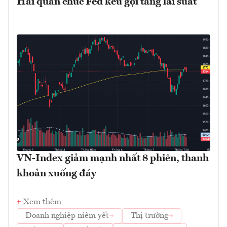
Hai quan chức Fed kêu gọi tăng lãi suất
VN-Index giảm mạnh nhất 8 phiên, thanh
khoản xuống đáy
Xem thêm
Doanh nghiệp niêm yết
Thị trường