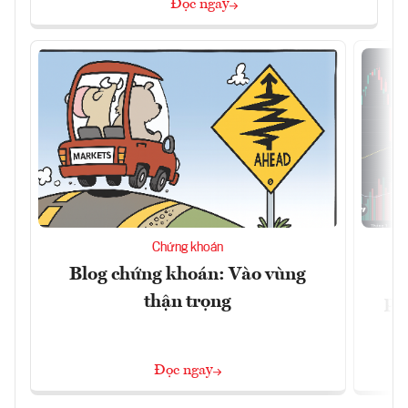
Đọc ngay
Chứng khoán
Blog chứng khoán: Vào vùng
V
thận trọng
ph
Đọc ngay