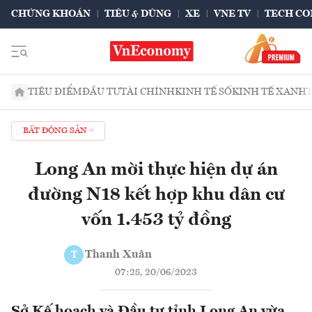
CHỨNG KHOÁN
TIÊU & DÙNG
XE
VNE TV
TECH CO
TIÊU ĐIỂM
ĐẦU TƯ
TÀI CHÍNH
KINH TẾ SỐ
KINH TẾ XANH
BẤT ĐỘNG SẢN
Long An mời thực hiện dự án
đường N18 kết hợp khu dân cư
vốn 1.453 tỷ đồng
Thanh Xuân
T
07:28, 20/06/2023
Sở Kế hoạch và Đầu tư tỉnh Long An vừa