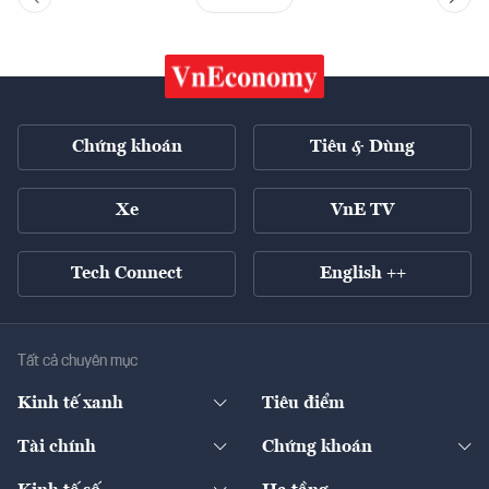
Chứng khoán
Tiêu & Dùng
Xe
VnE TV
Tech Connect
English ++
Tất cả chuyên mục
Kinh tế xanh
Tiêu điểm
Chuyển động xanh
Tài chính
Chứng khoán
Pháp lý
Ngân hàng
Doanh nghiệp niêm yết