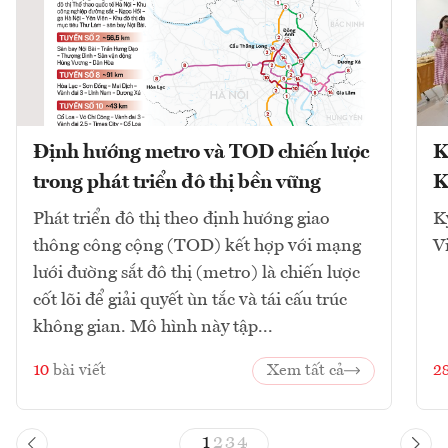
Định hướng metro và TOD chiến lược
K
trong phát triển đô thị bền vững
K
Phát triển đô thị theo định hướng giao
K
thông công cộng (TOD) kết hợp với mạng
V
lưới đường sắt đô thị (metro) là chiến lược
cốt lõi để giải quyết ùn tắc và tái cấu trúc
không gian. Mô hình này tập...
10
bài viết
Xem tất cả
2
1
2
3
4