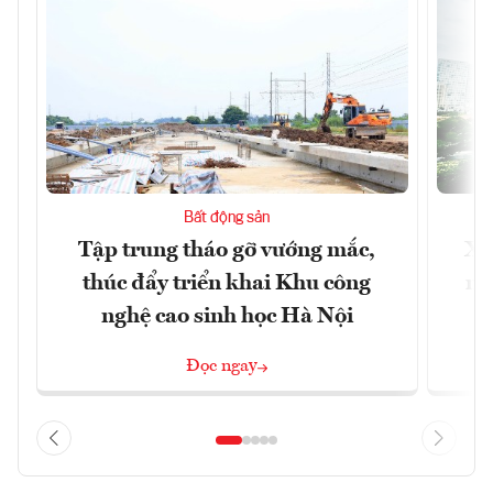
Bất động sản
Tập trung tháo gỡ vướng mắc,
Xâ
thúc đẩy triển khai Khu công
nâ
nghệ cao sinh học Hà Nội
Đọc ngay