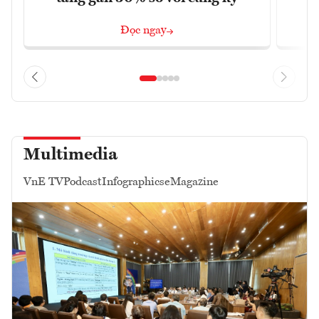
Đọc ngay
Multimedia
VnE TV
Podcast
Infographics
eMagazine