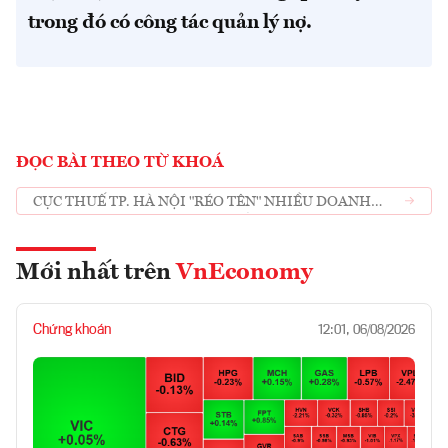
trong đó có công tác quản lý nợ.
ĐỌC BÀI THEO TỪ KHOÁ
CỤC THUẾ TP. HÀ NỘI "RÉO TÊN" NHIỀU DOANH
NGHIỆP ĐỊA ỐC NỢ THUẾ "KHỦNG"
Mới nhất trên
VnEconomy
Chứng khoán
12:01, 06/08/2026