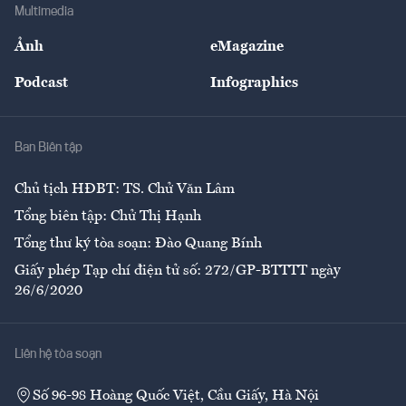
Bảo hiểm
Multimedia
Sự kiện
Nhân lực
Ảnh
eMagazine
Đẹp +
An sinh
Podcast
Infographics
Giải trí
Y tế
Nhà
Ban Biên tập
Ẩm thực
Chủ tịch HĐBT: TS. Chử Văn Lâm
Tổng biên tập: Chử Thị Hạnh
Tổng thư ký tòa soạn: Đào Quang Bính
Giấy phép Tạp chí điện tử số: 272/GP-BTTTT ngày
26/6/2020
Liên hệ tòa soạn
Số 96-98 Hoàng Quốc Việt, Cầu Giấy, Hà Nội