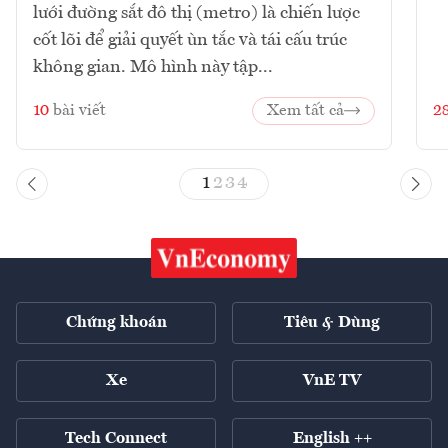
lưới đường sắt đô thị (metro) là chiến lược
cốt lõi để giải quyết ùn tắc và tái cấu trúc
không gian. Mô hình này tập...
10
bài viết
Xem tất cả
2
1
2
3
4
Chứng khoán
Tiêu & Dùng
Xe
VnE TV
Tech Connect
English ++