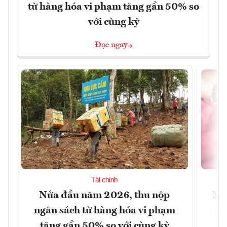
từ hàng hóa vi phạm tăng gần 50% so
với cùng kỳ
Đọc ngay
Tài chính
Nửa đầu năm 2026, thu nộp
Mở 
ngân sách từ hàng hóa vi phạm
ng
tăng gần 50% so với cùng kỳ