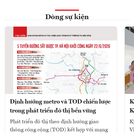
Dòng sự kiện
Định hướng metro và TOD chiến lược
K
trong phát triển đô thị bền vững
K
Phát triển đô thị theo định hướng giao
K
thông công cộng (TOD) kết hợp với mạng
V