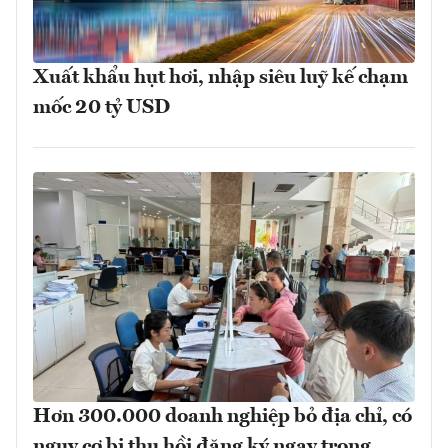
Xuất khẩu hụt hơi, nhập siêu luỹ kế chạm
mốc 20 tỷ USD
Hơn 300.000 doanh nghiệp bỏ địa chỉ, có
nguy cơ bị thu hồi đăng ký ngay trong