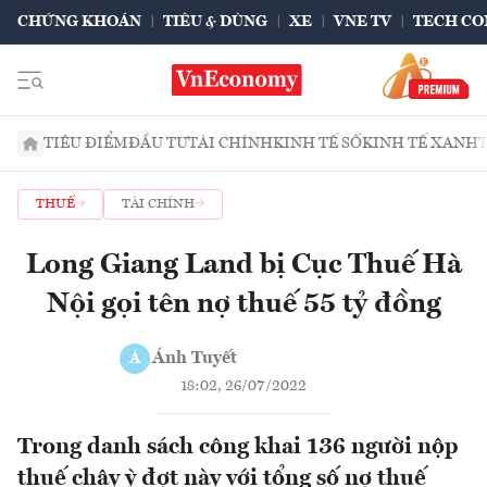
CHỨNG KHOÁN
TIÊU & DÙNG
XE
VNE TV
TECH CO
TIÊU ĐIỂM
ĐẦU TƯ
TÀI CHÍNH
KINH TẾ SỐ
KINH TẾ XANH
THUẾ
TÀI CHÍNH
Long Giang Land bị Cục Thuế Hà
Nội gọi tên nợ thuế 55 tỷ đồng
Ánh Tuyết
Á
18:02, 26/07/2022
Trong danh sách công khai 136 người nộp
thuế chây ỳ đợt này với tổng số nợ thuế