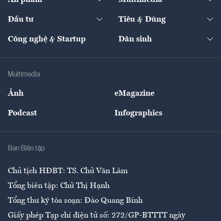
Khung pháp lý
Start-up
Dự án
Công nghiệp
Chuyển động 24h
Đối thoại
The Guide
Video
Đầu tư
Tiêu & Dùng
Quản trị số
Cafe BĐS
Thị trường
Kinh doanh
Kết nối
Tạp chí kinh tế Việt Nam
eMagazine
Nhà đầu tư
Du lịch
Công nghệ & Startup
Dân sinh
Tư vấn
Nông sản
Doanh nhân
Tư vấn Tiêu & Dùng
Infographics
Hạ tầng
Sức khỏe
Khung pháp lý
Doanh nghiệp
Địa phương
Thị trường
Bảo hiểm
Multimedia
Sự kiện
Nhân lực
Ảnh
eMagazine
Đẹp +
An sinh
Podcast
Infographics
Giải trí
Y tế
Nhà
Ban Biên tập
Ẩm thực
Chủ tịch HĐBT: TS. Chử Văn Lâm
Tổng biên tập: Chử Thị Hạnh
Tổng thư ký tòa soạn: Đào Quang Bính
Giấy phép Tạp chí điện tử số: 272/GP-BTTTT ngày