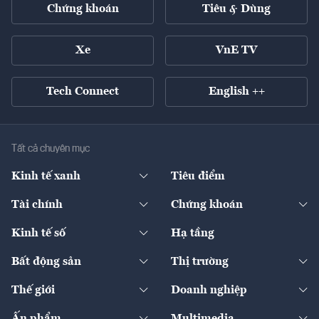
Chứng khoán
Tiêu & Dùng
Xe
VnE TV
Tech Connect
English ++
Tất cả chuyên mục
Kinh tế xanh
Tiêu điểm
Chuyển động xanh
Tài chính
Chứng khoán
Pháp lý
Ngân hàng
Doanh nghiệp niêm yết
Kinh tế số
Hạ tầng
Thương hiệu xanh
Thị trường vốn
Thị trường
Sản phẩm - Thị trường
Bất động sản
Thị trường
Diễn đàn
Thuế
Đầu tư
Tài sản số
Chính sách
Xuất nhập khẩu
Thế giới
Doanh nghiệp
Bảo hiểm
Quốc tế
Dịch vụ số
Thị trường
Khung pháp lý
Kinh tế
Chuyển động
Ấn phẩm
Multimedia