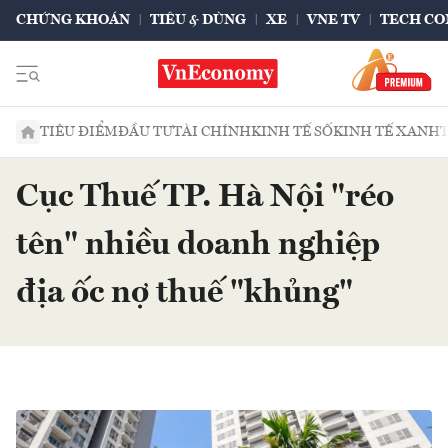
CHỨNG KHOÁN
TIÊU & DÙNG
XE
VNE TV
TECH CO
TIÊU ĐIỂM
ĐẦU TƯ
TÀI CHÍNH
KINH TẾ SỐ
KINH TẾ XANH
Cục Thuế TP. Hà Nội "réo
tên" nhiều doanh nghiệp
địa ốc nợ thuế "khủng"