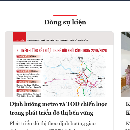
Dòng sự kiện
Định hướng metro và TOD chiến lược
K
trong phát triển đô thị bền vững
K
Phát triển đô thị theo định hướng giao
K