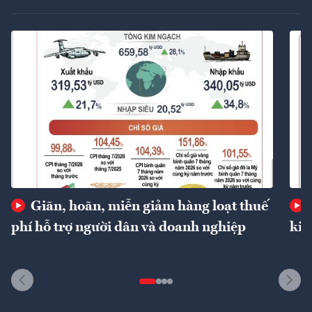
Giãn, hoãn, miễn giảm hàng loạt thuế
phí hỗ trợ người dân và doanh nghiệp
kin