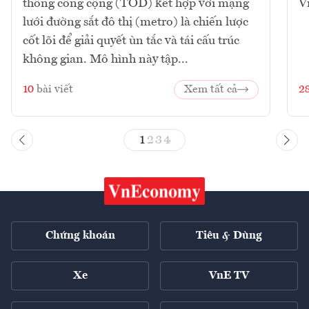
thông công cộng (TOD) kết hợp với mạng
V
lưới đường sắt đô thị (metro) là chiến lược
cốt lõi để giải quyết ùn tắc và tái cấu trúc
không gian. Mô hình này tập...
10
bài viết
Xem tất cả
2
1
2
3
4
Chứng khoán
Tiêu & Dùng
Xe
VnE TV