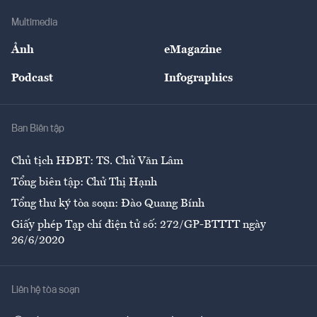
Doanh nghiệp
Địa phương
Thị trường
Bảo hiểm
Multimedia
Sự kiện
Nhân lực
Ảnh
eMagazine
Đẹp +
An sinh
Podcast
Infographics
Giải trí
Y tế
Nhà
Ban Biên tập
Ẩm thực
Chủ tịch HĐBT: TS. Chử Văn Lâm
Tổng biên tập: Chử Thị Hạnh
Tổng thư ký tòa soạn: Đào Quang Bính
Giấy phép Tạp chí điện tử số: 272/GP-BTTTT ngày
26/6/2020
Liên hệ tòa soạn