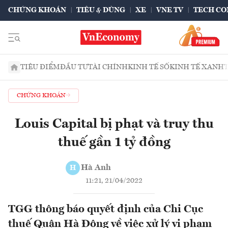
CHỨNG KHOÁN
TIÊU & DÙNG
XE
VNE TV
TECH CO
TIÊU ĐIỂM
ĐẦU TƯ
TÀI CHÍNH
KINH TẾ SỐ
KINH TẾ XANH
CHỨNG KHOÁN
Louis Capital bị phạt và truy thu
thuế gần 1 tỷ đồng
Hà Anh
H
11:21, 21/04/2022
TGG thông báo quyết định của Chi Cục
thuế Quận Hà Đông về việc xử lý vi phạm