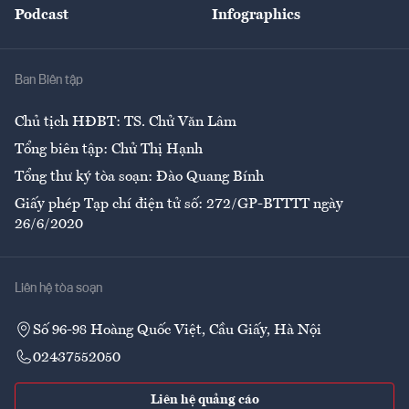
Podcast
Infographics
Giải trí
Y tế
Nhà
Ban Biên tập
Ẩm thực
Chủ tịch HĐBT: TS. Chử Văn Lâm
Tổng biên tập: Chử Thị Hạnh
Tổng thư ký tòa soạn: Đào Quang Bính
Giấy phép Tạp chí điện tử số: 272/GP-BTTTT ngày
26/6/2020
Liên hệ tòa soạn
Số 96-98 Hoàng Quốc Việt, Cầu Giấy, Hà Nội
02437552050
Liên hệ quảng cáo