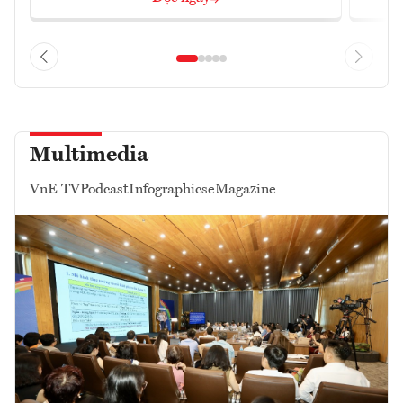
Multimedia
VnE TV
Podcast
Infographics
eMagazine