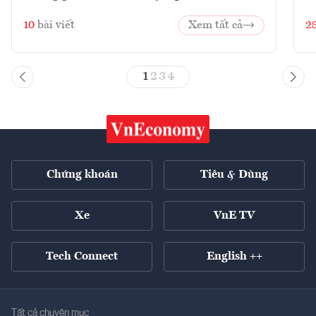
10
bài viết
Xem tất cả
2
1
2
3
4
Chứng khoán
Tiêu & Dùng
Xe
VnE TV
Tech Connect
English ++
Tất cả chuyên mục