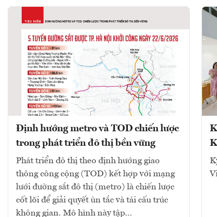
Định hướng metro và TOD chiến lược
K
trong phát triển đô thị bền vững
K
Phát triển đô thị theo định hướng giao
K
thông công cộng (TOD) kết hợp với mạng
V
lưới đường sắt đô thị (metro) là chiến lược
cốt lõi để giải quyết ùn tắc và tái cấu trúc
không gian. Mô hình này tập...