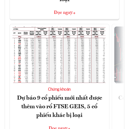
Đọc ngay
Chứng khoán
Dự báo 9 cổ phiếu mới nhất được
Có t
thêm vào rổ FTSE GEIS, 5 cổ
phiếu khác bị loại
Đọc ngay