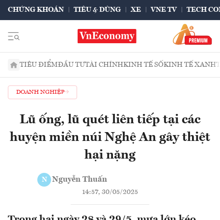
CHỨNG KHOÁN
TIÊU & DÙNG
XE
VNE TV
TECH CO
TIÊU ĐIỂM
ĐẦU TƯ
TÀI CHÍNH
KINH TẾ SỐ
KINH TẾ XANH
DOANH NGHIỆP
Lũ ống, lũ quét liên tiếp tại các
huyện miền núi Nghệ An gây thiệt
hại nặng
Nguyễn Thuấn
N
14:57, 30/05/2025
Trong hai ngày 28 và 29/5, mưa lớn kéo