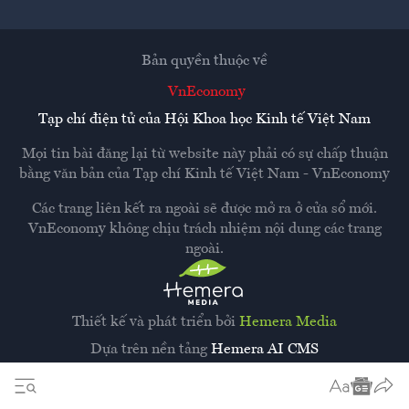
Bản quyền thuộc về
VnEconomy
Tạp chí điện tử của Hội Khoa học Kinh tế Việt Nam
Mọi tin bài đăng lại từ website này phải có sự chấp thuận
bằng văn bản của
Tạp chí Kinh tế Việt Nam - VnEconomy
Các trang liên kết ra ngoài sẽ được mở ra ở cửa sổ mới.
VnEconomy không chịu trách nhiệm nội dung các trang
ngoài.
Thiết kế và phát triển bởi
Hemera Media
Dựa trên nền tảng
Hemera AI CMS