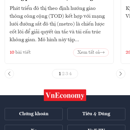
Phát triển đô thị theo định hướng giao
K
thông công cộng (TOD) kết hợp với mạng
V
lưới đường sắt đô thị (metro) là chiến lược
cốt lõi để giải quyết ùn tắc và tái cấu trúc
không gian. Mô hình này tập...
10
bài viết
Xem tất cả
2
1
2
3
4
Chứng khoán
Tiêu & Dùng