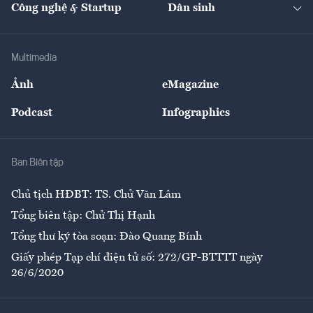
Nhà đầu tư
Du lịch
Công nghệ & Startup
Dân sinh
Tư vấn
Nông sản
Doanh nhân
Tư vấn Tiêu & Dùng
Infographics
Hạ tầng
Sức khỏe
Khung pháp lý
Doanh nghiệp
Địa phương
Thị trường
Bảo hiểm
Multimedia
Sự kiện
Nhân lực
Ảnh
eMagazine
Đẹp +
An sinh
Podcast
Infographics
Giải trí
Y tế
Nhà
Ban Biên tập
Ẩm thực
Chủ tịch HĐBT: TS. Chử Văn Lâm
Tổng biên tập: Chử Thị Hạnh
Tổng thư ký tòa soạn: Đào Quang Bính
Giấy phép Tạp chí điện tử số: 272/GP-BTTTT ngày
26/6/2020