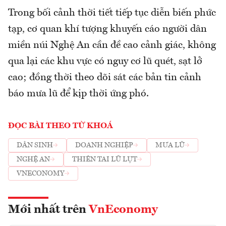
Trong bối cảnh thời tiết tiếp tục diễn biến phức
tạp, cơ quan khí tượng khuyến cáo người dân
miền núi Nghệ An cần đề cao cảnh giác, không
qua lại các khu vực có nguy cơ lũ quét, sạt lở
cao; đồng thời theo dõi sát các bản tin cảnh
báo mưa lũ để kịp thời ứng phó.
ĐỌC BÀI THEO TỪ KHOÁ
DÂN SINH
DOANH NGHIỆP
MƯA LŨ
NGHỆ AN
THIÊN TAI LŨ LỤT
VNECONOMY
Mới nhất trên
VnEconomy