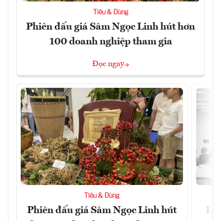
Tiêu & Dùng
Phiên đấu giá Sâm Ngọc Linh hút hơn
100 doanh nghiệp tham gia
Đọc ngay
Tiêu & Dùng
Phiên đấu giá Sâm Ngọc Linh hút
Làm