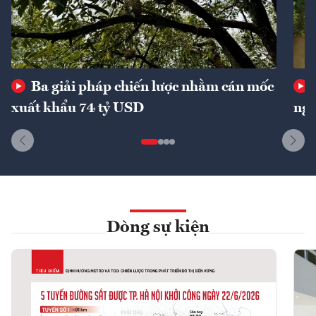
Ba giải pháp chiến lược nhằm cán mốc
xuất khẩu 74 tỷ USD
ngu
Dòng sự kiện