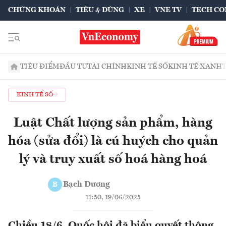
CHỨNG KHOÁN
TIÊU & DÙNG
XE
VNE TV
TECH CO
TIÊU ĐIỂM
ĐẦU TƯ
TÀI CHÍNH
KINH TẾ SỐ
KINH TẾ XANH
KINH TẾ SỐ
Luật Chất lượng sản phẩm, hàng
hóa (sửa đổi) là cú huých cho quản
lý và truy xuất số hoá hàng hoá
Bạch Dương
B
11:50, 19/06/2025
Chiều 18/6, Quốc hội đã biểu quyết thông