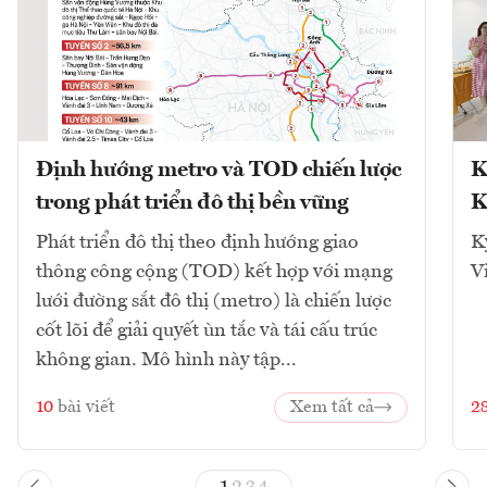
Định hướng metro và TOD chiến lược
K
trong phát triển đô thị bền vững
K
Phát triển đô thị theo định hướng giao
K
thông công cộng (TOD) kết hợp với mạng
V
lưới đường sắt đô thị (metro) là chiến lược
cốt lõi để giải quyết ùn tắc và tái cấu trúc
không gian. Mô hình này tập...
10
bài viết
Xem tất cả
2
1
2
3
4