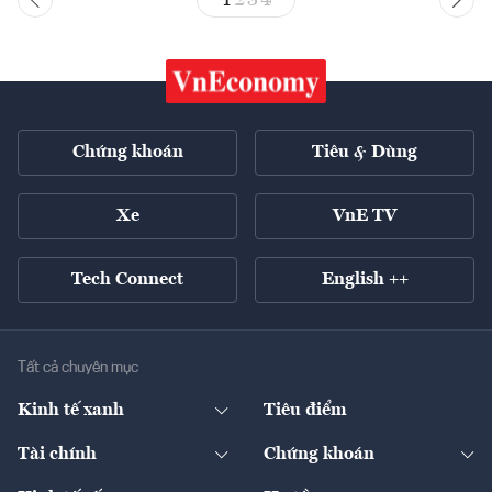
Chứng khoán
Tiêu & Dùng
Xe
VnE TV
Tech Connect
English ++
Tất cả chuyên mục
Kinh tế xanh
Tiêu điểm
Chuyển động xanh
Tài chính
Chứng khoán
Pháp lý
Ngân hàng
Doanh nghiệp niêm yết