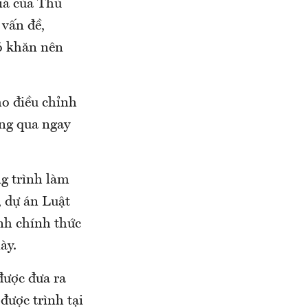
iá của Thủ
 vấn đề,
hó khăn nên
o điều chỉnh
ông qua ngay
ng trình làm
, dự án Luật
nh chính thức
ày.
được đưa ra
được trình tại