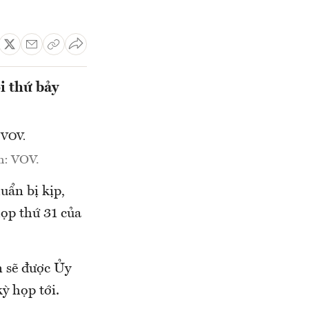
i thứ bảy
h: VOV.
uẩn bị kịp,
ọp thứ 31 của
n sẽ được Ủy
ỳ họp tới.