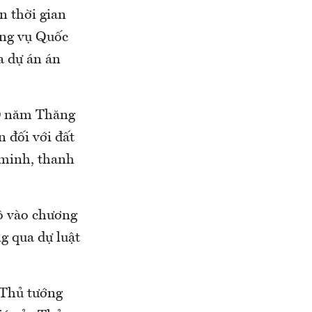
n thời gian
ờng vụ Quốc
a dự án án
000 năm Thăng
n đối với đất
 minh, thanh
ô vào chương
g qua dự luật
 Thủ tướng