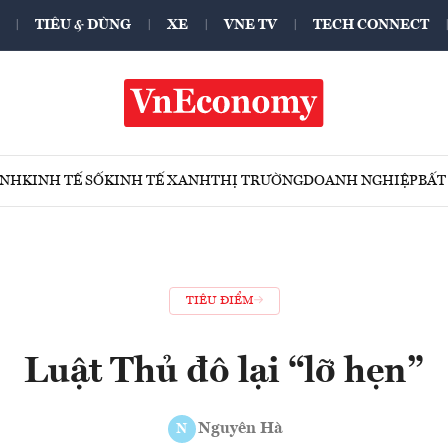
TIÊU & DÙNG
XE
VNE TV
TECH CONNECT
ÍNH
KINH TẾ SỐ
KINH TẾ XANH
THỊ TRƯỜNG
DOANH NGHIỆP
BẤT
TIÊU ĐIỂM
Luật Thủ đô lại “lỡ hẹn”
Nguyên Hà
N