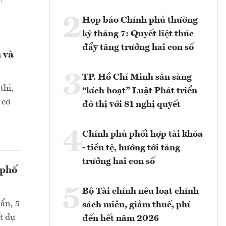
2
Họp báo Chính phủ thường
kỳ tháng 7: Quyết liệt thúc
đẩy tăng trưởng hai con số
 và
3
TP. Hồ Chí Minh sẵn sàng
thi,
“kích hoạt” Luật Phát triển
 cơ
đô thị với 81 nghị quyết
4
Chính phủ phối hợp tài khóa
- tiền tệ, hướng tới tăng
trưởng hai con số
 phố
5
Bộ Tài chính nêu loạt chính
ẩn, 5
sách miễn, giảm thuế, phí
t dự
đến hết năm 2026