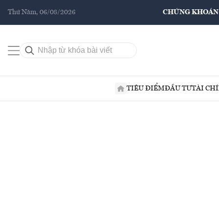
Thứ Năm, 06/08/2026
CHỨNG KHOÁN
TIÊU ĐIỂM
ĐẦU TƯ
TÀI CH