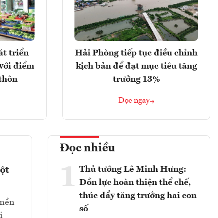
t triển
Hải Phòng tiếp tục điều chỉnh
với điểm
kịch bản để đạt mục tiêu tăng
 thôn
trưởng 13%
Đọc ngay
Đọc nhiều
1
Thủ tướng Lê Minh Hưng:
ột
Dồn lực hoàn thiện thể chế,
thúc đẩy tăng trưởng hai con
 nền
số
ị