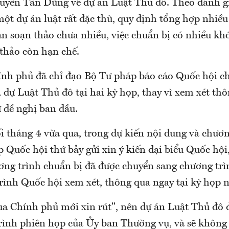
yễn Tấn Dũng về dự án Luật Thủ đô. Theo đánh g
một dự án luật rất đặc thù, quy định tổng hợp nhiều
an soạn thảo chưa nhiều, việc chuẩn bị có nhiều k
 thảo còn hạn chế.
nh phủ đã chỉ đạo Bộ Tư pháp báo cáo Quốc hội ch
 dự Luật Thủ đô tại hai kỳ họp, thay vì xem xét th
 đề nghị ban đầu.
i tháng 4 vừa qua, trong dự kiến nội dung và chươ
p Quốc hội thứ bảy gửi xin ý kiến đại biểu Quốc hội
ơng trình chuẩn bị đã được chuyển sang chương trì
rình Quốc hội xem xét, thông qua ngay tại kỳ họp n
ua Chính phủ mới xin rút", nên dự án Luật Thủ đô 
rình phiên họp của Ủy ban Thường vụ, và sẽ không 