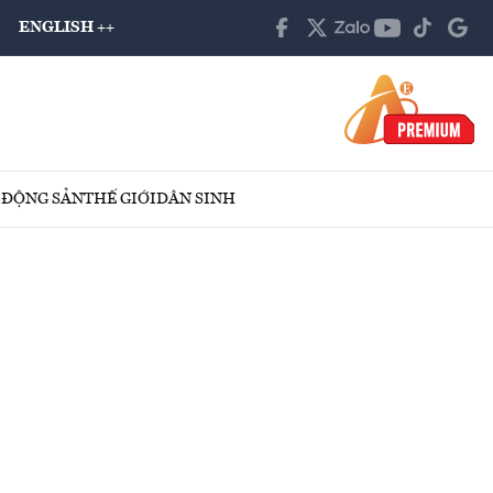
ENGLISH ++
 ĐỘNG SẢN
THẾ GIỚI
DÂN SINH