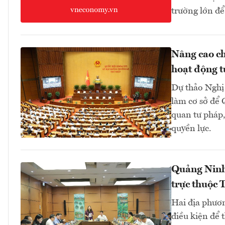
trường lớn để
Nâng cao ch
hoạt động t
Dự thảo Nghị 
làm cơ sở để 
quan tư pháp,
quyền lực.
Quảng Ninh,
trực thuộc 
Hai địa phươ
điều kiện để 