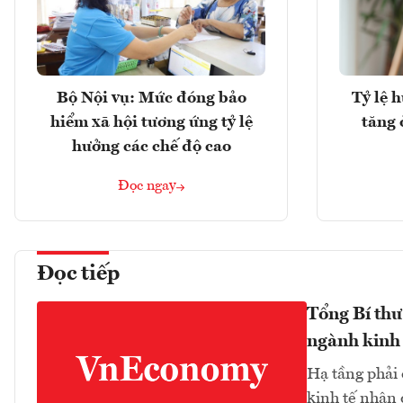
Bộ Nội vụ: Mức đóng bảo
Tỷ lệ 
hiểm xã hội tương ứng tỷ lệ
tăng 
hưởng các chế độ cao
Đọc ngay
Đọc tiếp
Tổng Bí thư
ngành kinh 
Hạ tầng phải
kinh tế nhận 