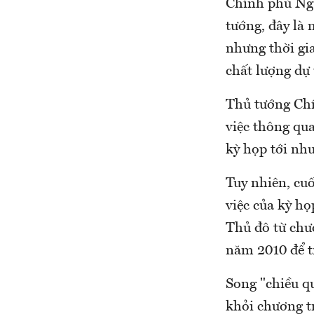
Chính phủ Ngu
tướng, đây là 
nhưng thời gi
chất lượng dự
Thủ tướng Chí
việc thông qua
kỳ họp tới như
Tuy nhiên, cuố
việc của kỳ họ
Thủ đô từ chư
năm 2010 để t
Song "chiều q
khỏi chương t