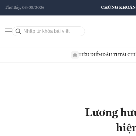
Thứ Bảy, 08/08/2026
CHỨNG KHOÁN
TIÊU ĐIỂM
ĐẦU TƯ
TÀI CH
Lương hưu
hiệ