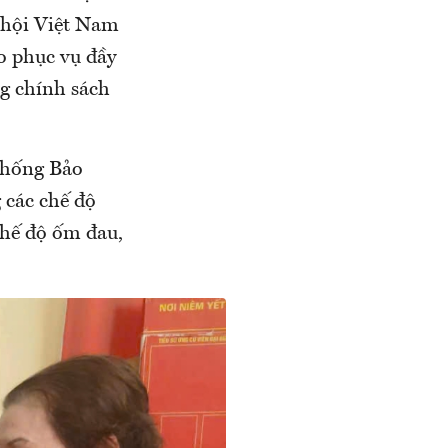
ã hội Việt Nam
o phục vụ đầy
ng chính sách
 thống Bảo
 các chế độ
chế độ ốm đau,