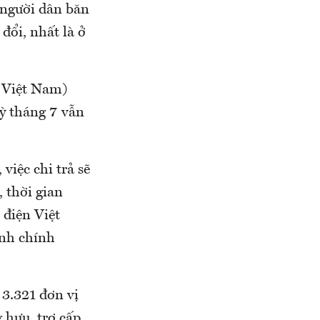
 người dân băn
đổi, nhất là ở
i Việt Nam)
kỳ tháng 7 vẫn
việc chi trả sẽ
 thời gian
 điện Việt
ình chính
 3.321 đơn vị
 hưu, trợ cấp