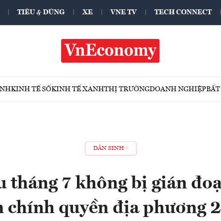
TIÊU & DÙNG
XE
VNE TV
TECH CONNECT
ÍNH
KINH TẾ SỐ
KINH TẾ XANH
THỊ TRƯỜNG
DOANH NGHIỆP
BẤT
DÂN SINH
 tháng 7 không bị gián đoạ
n chính quyền địa phương 2