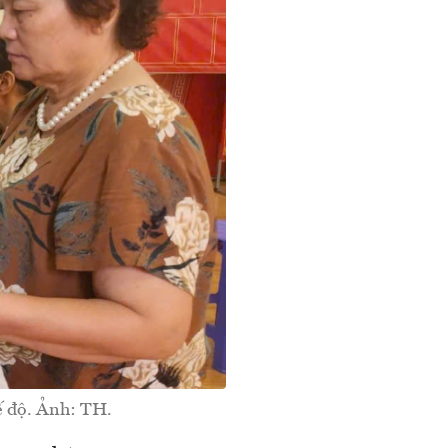
hế độ. Ảnh: TH.