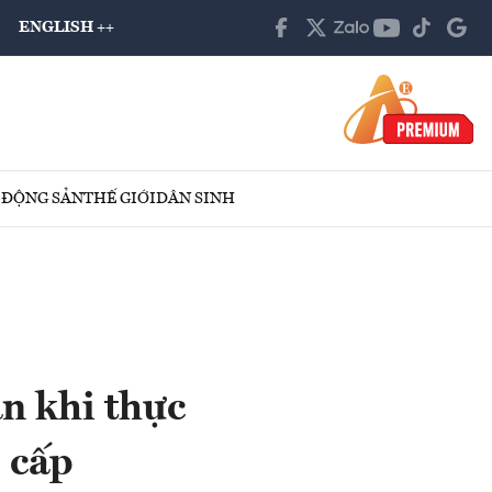
ENGLISH ++
 ĐỘNG SẢN
THẾ GIỚI
DÂN SINH
n khi thực
 cấp