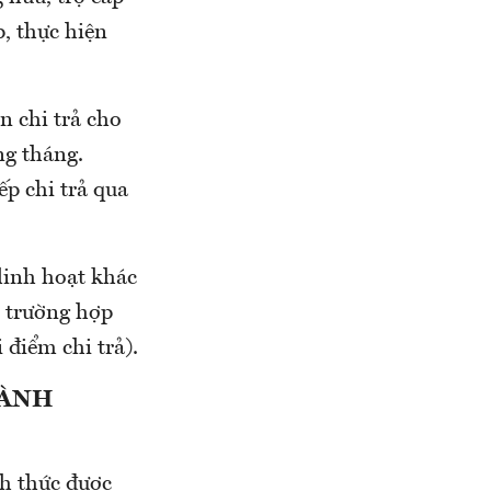
, thực hiện
n chi trả cho
ng tháng.
ếp chi trả qua
 linh hoạt khác
ác trường hợp
 điểm chi trả).
HÀNH
h thức được