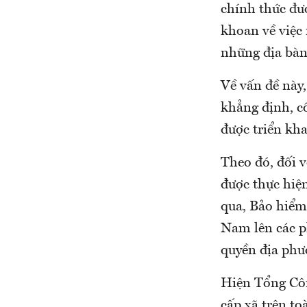
chính thức đư
khoan về việc 
những địa bàn
Về vấn đề này
khẳng định, cô
được triển kha
Theo đó, đối v
được thực hiệ
qua, Bảo hiểm
Nam lên các p
quyền địa phư
Hiện Tổng Công
cấp xã trên to