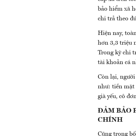
bảo hiểm xã hộ
chi trả theo đ
Hiện nay, toà
hơn 3,3 triệu
Trong kỳ chi t
tài khoản cá 
Còn lại, người
như: tiền mặt 
già yếu, cô đơ
ĐẢM BẢO 
CHÍNH
Cũng trong bố