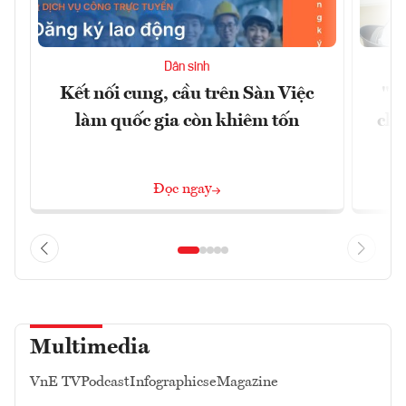
Dân sinh
Kết nối cung, cầu trên Sàn Việc
"Du
làm quốc gia còn khiêm tốn
châ
Đọc ngay
Multimedia
VnE TV
Podcast
Infographics
eMagazine