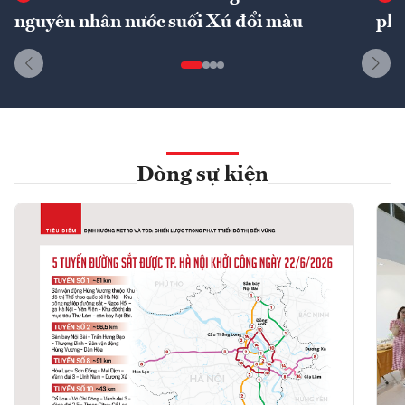
nguyên nhân nước suối Xú đổi màu
phí
Dòng sự kiện