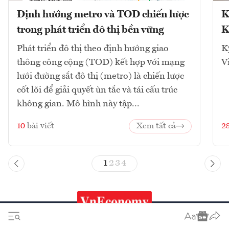
Định hướng metro và TOD chiến lược
K
trong phát triển đô thị bền vững
K
Phát triển đô thị theo định hướng giao
K
thông công cộng (TOD) kết hợp với mạng
V
lưới đường sắt đô thị (metro) là chiến lược
cốt lõi để giải quyết ùn tắc và tái cấu trúc
không gian. Mô hình này tập...
10
bài viết
Xem tất cả
2
1
2
3
4