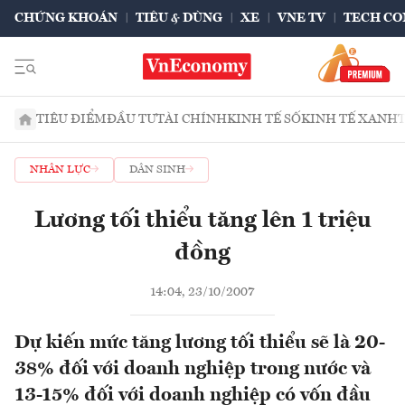
CHỨNG KHOÁN
TIÊU & DÙNG
XE
VNE TV
TECH CO
TIÊU ĐIỂM
ĐẦU TƯ
TÀI CHÍNH
KINH TẾ SỐ
KINH TẾ XANH
NHÂN LỰC
DÂN SINH
Lương tối thiểu tăng lên 1 triệu
đồng
14:04, 23/10/2007
Dự kiến mức tăng lương tối thiểu sẽ là 20-
38% đối với doanh nghiệp trong nước và
13-15% đối với doanh nghiệp có vốn đầu