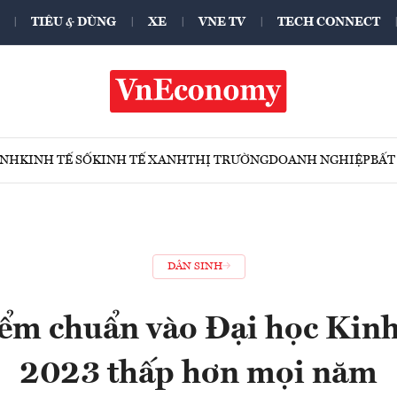
TIÊU & DÙNG
XE
VNE TV
TECH CONNECT
ÍNH
KINH TẾ SỐ
KINH TẾ XANH
THỊ TRƯỜNG
DOANH NGHIỆP
BẤT
DÂN SINH
iểm chuẩn vào Đại học Kinh
2023 thấp hơn mọi năm