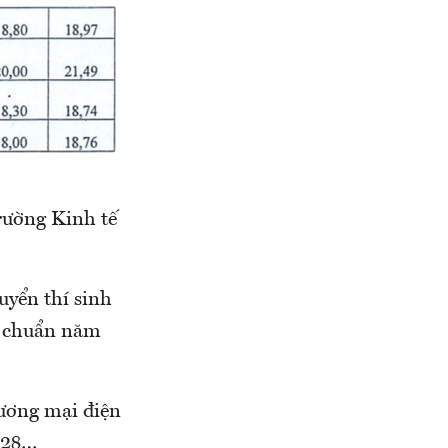
rường Kinh tế
uyển thí sinh
m chuẩn năm
ương mại điện
7,28…