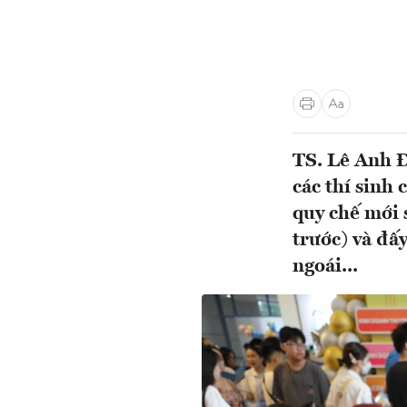
TS. Lê Anh Đ
các thí sinh
quy chế mới 
trước) và đấ
ngoái...