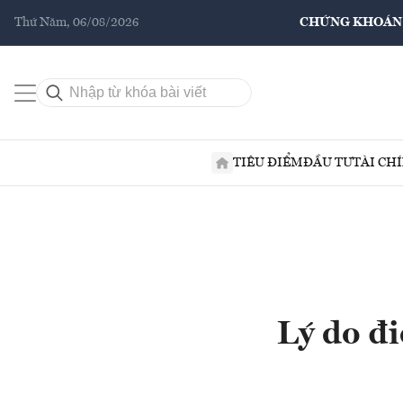
Thứ Năm, 06/08/2026
CHỨNG KHOÁN
TIÊU ĐIỂM
ĐẦU TƯ
TÀI CH
Lý do đ