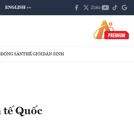
ENGLISH ++
 ĐỘNG SẢN
THẾ GIỚI
DÂN SINH
 tế Quốc