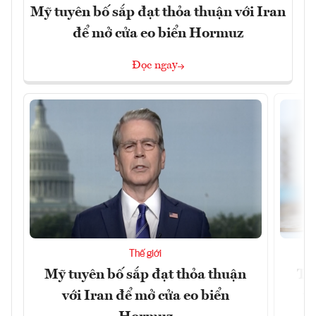
Mỹ tuyên bố sắp đạt thỏa thuận với Iran
để mở cửa eo biển Hormuz
Đọc ngay
Thế giới
Mỹ tuyên bố sắp đạt thỏa thuận
Tr
với Iran để mở cửa eo biển
th