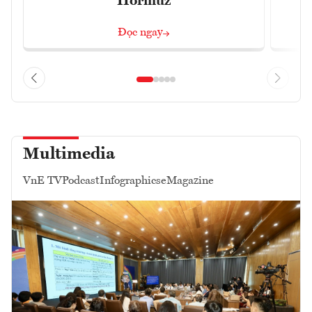
Hormuz
Đọc ngay
Multimedia
VnE TV
Podcast
Infographics
eMagazine