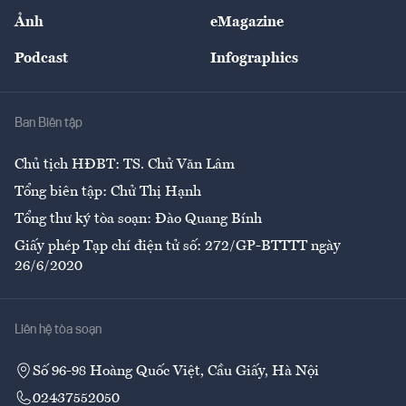
Sự kiện
Nhân lực
Ảnh
eMagazine
Đẹp +
An sinh
Podcast
Infographics
Giải trí
Y tế
Nhà
Ban Biên tập
Ẩm thực
Chủ tịch HĐBT: TS. Chử Văn Lâm
Tổng biên tập: Chử Thị Hạnh
Tổng thư ký tòa soạn: Đào Quang Bính
Giấy phép Tạp chí điện tử số: 272/GP-BTTTT ngày
26/6/2020
Liên hệ tòa soạn
Số 96-98 Hoàng Quốc Việt, Cầu Giấy, Hà Nội
02437552050