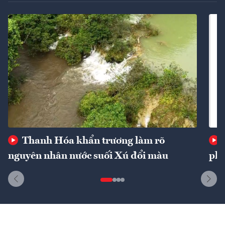
Thanh Hóa khẩn trương làm rõ
nguyên nhân nước suối Xú đổi màu
phí