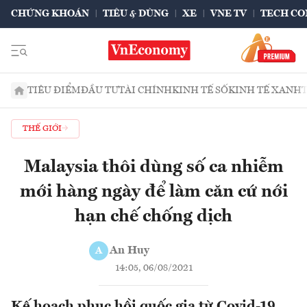
CHỨNG KHOÁN
TIÊU & DÙNG
XE
VNE TV
TECH CO
TIÊU ĐIỂM
ĐẦU TƯ
TÀI CHÍNH
KINH TẾ SỐ
KINH TẾ XANH
THẾ GIỚI
Malaysia thôi dùng số ca nhiễm
mới hàng ngày để làm căn cứ nới
hạn chế chống dịch
An Huy
A
14:05, 06/08/2021
Kế hoạch phục hồi quốc gia từ Covid-19