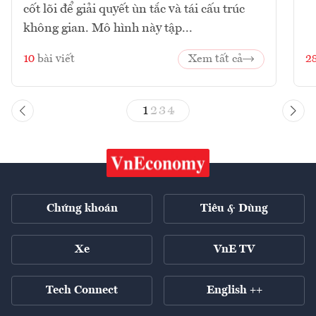
cốt lõi để giải quyết ùn tắc và tái cấu trúc
không gian. Mô hình này tập...
10
bài viết
Xem tất cả
2
1
2
3
4
Chứng khoán
Tiêu & Dùng
Xe
VnE TV
Tech Connect
English ++