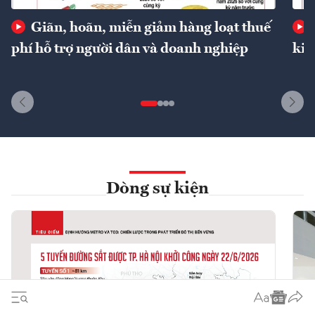
Giãn, hoãn, miễn giảm hàng loạt thuế
phí hỗ trợ người dân và doanh nghiệp
kin
Dòng sự kiện