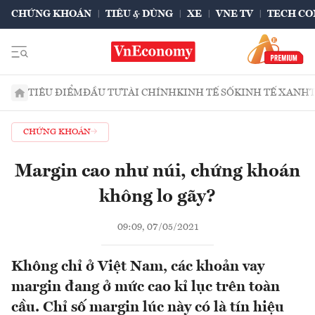
CHỨNG KHOÁN
TIÊU & DÙNG
XE
VNE TV
TECH CO
TIÊU ĐIỂM
ĐẦU TƯ
TÀI CHÍNH
KINH TẾ SỐ
KINH TẾ XANH
CHỨNG KHOÁN
Margin cao như núi, chứng khoán
không lo gãy?
09:09, 07/05/2021
Không chỉ ở Việt Nam, các khoản vay
margin đang ở mức cao kỉ lục trên toàn
cầu. Chỉ số margin lúc này có là tín hiệu