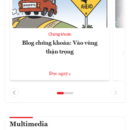
Chứng khoán
Blog chứng khoán: Vào vùng
V
thận trọng
ph
Đọc ngay
Multimedia