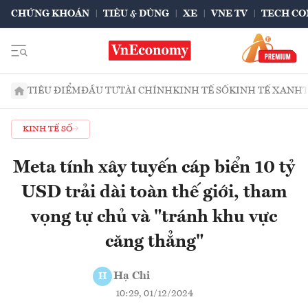
CHỨNG KHOÁN
TIÊU & DÙNG
XE
VNE TV
TECH CO
TIÊU ĐIỂM
ĐẦU TƯ
TÀI CHÍNH
KINH TẾ SỐ
KINH TẾ XANH
KINH TẾ SỐ
Meta tính xây tuyến cáp biển 10 tỷ
USD trải dài toàn thế giới, tham
vọng tự chủ và "tránh khu vực
căng thẳng"
Hạ Chi
H
10:29, 01/12/2024