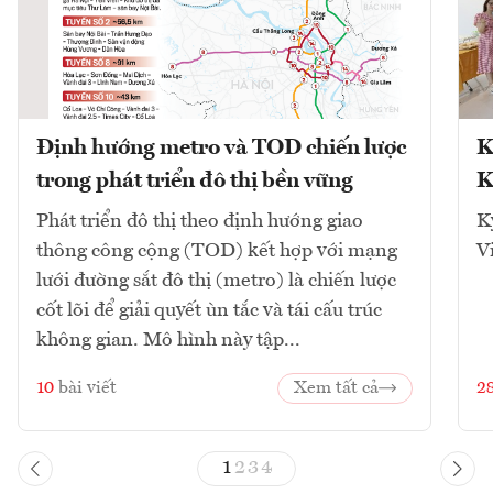
Định hướng metro và TOD chiến lược
K
trong phát triển đô thị bền vững
K
Phát triển đô thị theo định hướng giao
K
thông công cộng (TOD) kết hợp với mạng
V
lưới đường sắt đô thị (metro) là chiến lược
cốt lõi để giải quyết ùn tắc và tái cấu trúc
không gian. Mô hình này tập...
10
bài viết
Xem tất cả
2
1
2
3
4