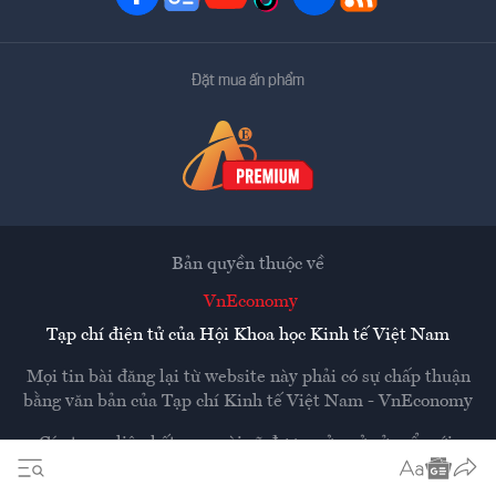
Đặt mua ấn phẩm
Bản quyền thuộc về
VnEconomy
Tạp chí điện tử của Hội Khoa học Kinh tế Việt Nam
Mọi tin bài đăng lại từ website này phải có sự chấp thuận
bằng văn bản của
Tạp chí Kinh tế Việt Nam - VnEconomy
Các trang liên kết ra ngoài sẽ được mở ra ở cửa sổ mới.
VnEconomy không chịu trách nhiệm nội dung các trang
ngoài.