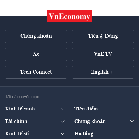
Chứng khoán
Tiêu & Dùng
Xe
VnE TV
Tech Connect
English ++
Tất cả chuyên mục
Kinh tế xanh
Tiêu điểm
Chuyển động xanh
Tài chính
Chứng khoán
Pháp lý
Ngân hàng
Doanh nghiệp niêm yết
Kinh tế số
Hạ tầng
Thương hiệu xanh