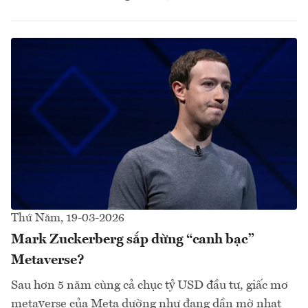
Thứ Năm, 19-03-2026
Mark Zuckerberg sắp dừng “canh bạc”
Metaverse?
Sau hơn 5 năm cùng cả chục tỷ USD đầu tư, giấc mơ
metaverse của Meta dường như đang dần mờ nhạt