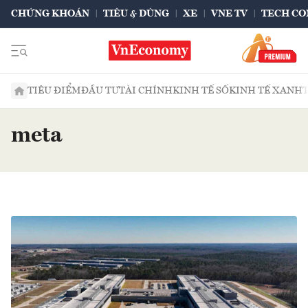
CHỨNG KHOÁN
TIÊU & DÙNG
XE
VNE TV
TECH CO
TIÊU ĐIỂM
ĐẦU TƯ
TÀI CHÍNH
KINH TẾ SỐ
KINH TẾ XANH
meta