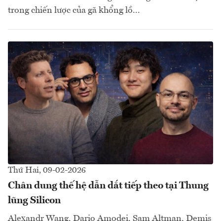
trong chiến lược của gã khổng lồ...
Thứ Hai, 09-02-2026
Chân dung thế hệ dẫn dắt tiếp theo tại Thung
lũng Silicon
Alexandr Wang, Dario Amodei, Sam Altman, Demis