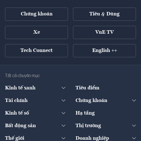
Chứng khoán
Tiêu & Dùng
Xe
VnE TV
Tech Connect
English ++
Tất cả chuyên mục
Kinh tế xanh
Tiêu điểm
Chuyển động xanh
Tài chính
Chứng khoán
Pháp lý
Ngân hàng
Doanh nghiệp niêm yết
Kinh tế số
Hạ tầng
Thương hiệu xanh
Thị trường vốn
Thị trường
Sản phẩm - Thị trường
Bất động sản
Thị trường
Diễn đàn
Thuế
Đầu tư
Tài sản số
Chính sách
Xuất nhập khẩu
Thế giới
Doanh nghiệp