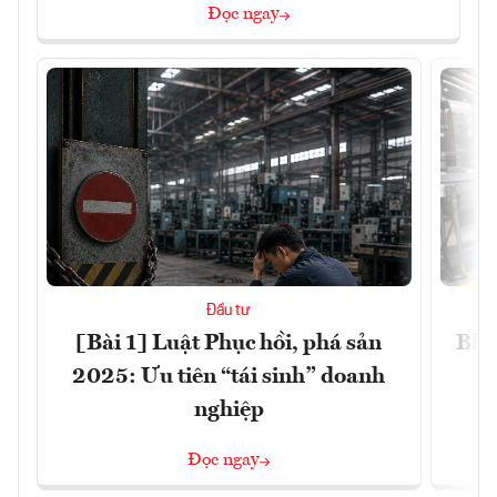
Đọc ngay
Đầu tư
[Bài 1] Luật Phục hồi, phá sản
Blo
2025: Ưu tiên “tái sinh” doanh
nghiệp
Đọc ngay