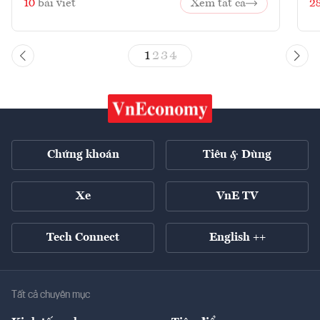
10
bài viết
Xem tất cả
2
1
2
3
4
Chứng khoán
Tiêu & Dùng
Xe
VnE TV
Tech Connect
English ++
Tất cả chuyên mục