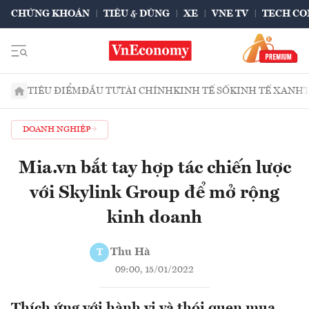
CHỨNG KHOÁN
TIÊU & DÙNG
XE
VNE TV
TECH CO
TIÊU ĐIỂM
ĐẦU TƯ
TÀI CHÍNH
KINH TẾ SỐ
KINH TẾ XANH
DOANH NGHIỆP
Mia.vn bắt tay hợp tác chiến lược
với Skylink Group để mở rộng
kinh doanh
Thu Hà
T
09:00, 15/01/2022
Thích ứng với hành vi và thói quen mua