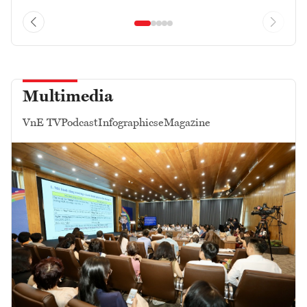
Multimedia
VnE TV
Podcast
Infographics
eMagazine