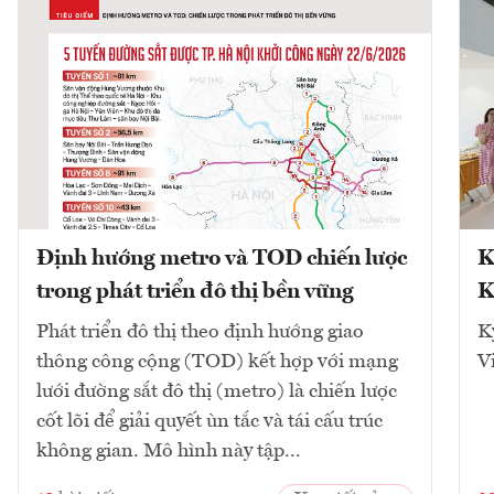
Định hướng metro và TOD chiến lược
K
trong phát triển đô thị bền vững
K
Phát triển đô thị theo định hướng giao
K
thông công cộng (TOD) kết hợp với mạng
V
lưới đường sắt đô thị (metro) là chiến lược
cốt lõi để giải quyết ùn tắc và tái cấu trúc
không gian. Mô hình này tập...