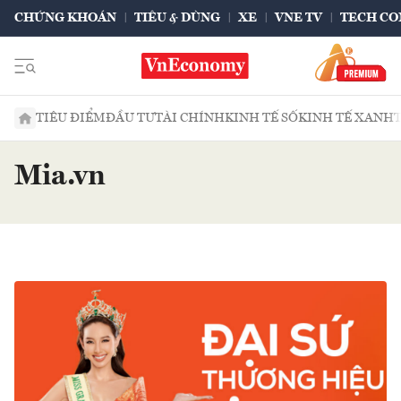
CHỨNG KHOÁN
TIÊU & DÙNG
XE
VNE TV
TECH CO
TIÊU ĐIỂM
ĐẦU TƯ
TÀI CHÍNH
KINH TẾ SỐ
KINH TẾ XANH
Mia.vn