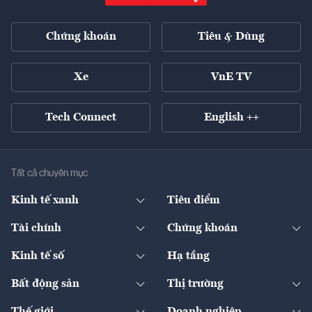
Chứng khoán
Tiêu & Dùng
Xe
VnE TV
Tech Connect
English ++
Tất cả chuyên mục
Kinh tế xanh
Tiêu điểm
Chuyển động xanh
Tài chính
Chứng khoán
Pháp lý
Ngân hàng
Doanh nghiệp niêm yết
Kinh tế số
Hạ tầng
Thương hiệu xanh
Thị trường vốn
Thị trường
Sản phẩm - Thị trường
Bất động sản
Thị trường
Diễn đàn
Thuế
Đầu tư
Tài sản số
Chính sách
Xuất nhập khẩu