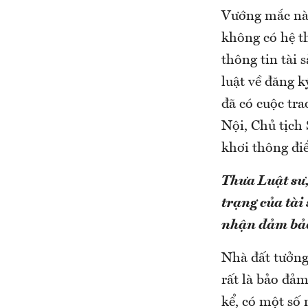
Vướng mắc này
không có hệ th
thông tin tài 
luật về đăng 
đã có cuộc tr
Nội, Chủ tịch
khơi thông đi
Thưa Luật sư,
trạng của tài
nhận đảm bảo
Nhà đất tưởng 
rất là bảo đả
kể, có một số