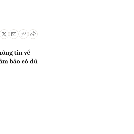
hông tin về
đảm bảo có đủ