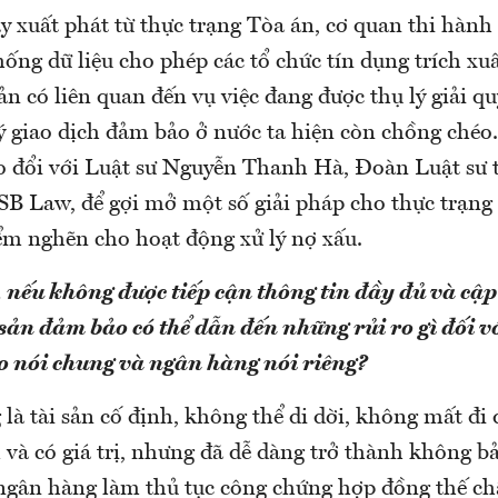
 xuất phát từ thực trạng Tòa án, cơ quan thi hành
ống dữ liệu cho phép các tổ chức tín dụng trích xuấ
sản có liên quan đến vụ việc đang được thụ lý giải q
ký giao dịch đảm bảo ở nước ta hiện còn chồng chéo
ao đổi với Luật sư Nguyễn Thanh Hà, Đoàn Luật sư
 SB Law, để gợi mở một số giải pháp cho thực trạng
ểm nghẽn cho hoạt động xử lý nợ xấu.
 nếu không được tiếp cận thông tin đầy đủ và cập
 sản đảm bảo có thể dẫn đến những rủi ro gì đối v
 nói chung và ngân hàng nói riêng?
là tài sản cố định, không thể di dời, không mất đi 
m và có giá trị, nhưng đã dễ dàng trở thành không 
 ngân hàng làm thủ tục công chứng hợp đồng thế ch