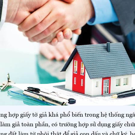
g hợp giấy tờ giả khá phổ biến trong hệ thống ng
làm giả toàn phần, có trường hợp sử dụng giấy ch
ng đất làm từ phôi thật để giả con dấu và chữ ký, h