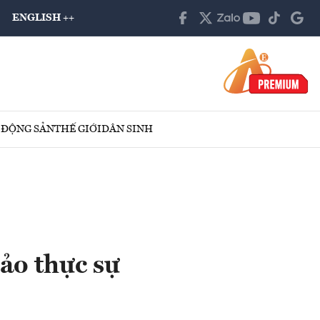
ENGLISH ++
 ĐỘNG SẢN
THẾ GIỚI
DÂN SINH
ảo thực sự