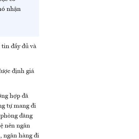
khó nhận
 tin đầy đủ và
được định giá
ờng hợp đã
ng tự mang đi
n phòng đăng
lệ nên ngân
, ngân hàng đi