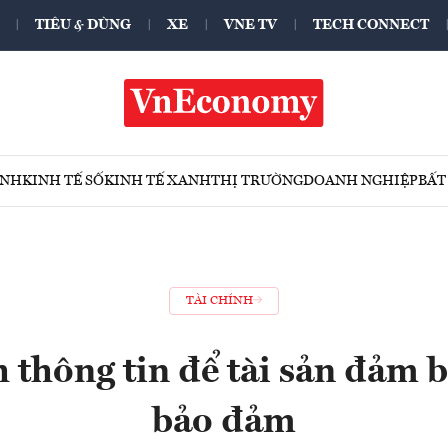
TIÊU & DÙNG
XE
VNE TV
TECH CONNECT
ÍNH
KINH TẾ SỐ
KINH TẾ XANH
THỊ TRƯỜNG
DOANH NGHIỆP
BẤT
TÀI CHÍNH
 thông tin để tài sản đảm b
bảo đảm