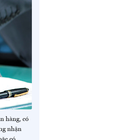
ân hàng, có
ứng nhận
oặc có