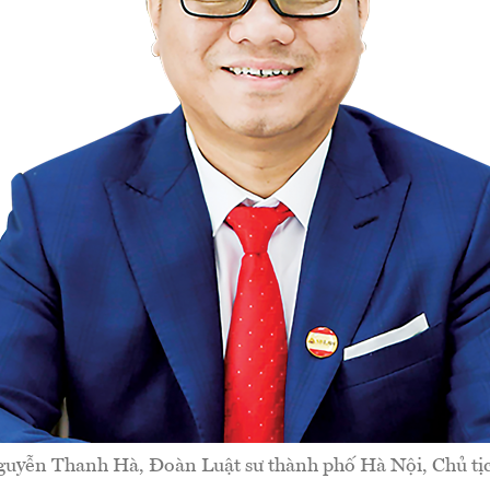
guyễn Thanh Hà, Đoàn Luật sư thành phố Hà Nội, Chủ tị