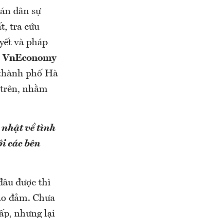
 án dân sự
t, tra cứu
uyết và pháp
.
VnEconomy
 thành phố Hà
 trên, nhằm
 nhật về tình
ới các bên
đâu được thì
bảo đảm. Chưa
ấp, nhưng lại