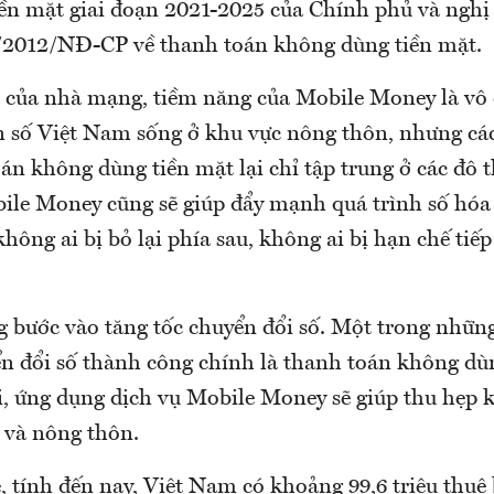
ền mặt giai đoạn 2021-2025 của Chính phủ và nghị 
/2012/NĐ-CP về thanh toán không dùng tiền mặt.
 của nhà mạng, tiềm năng của Mobile Money là vô 
n số Việt Nam sống ở khu vực nông thôn, nhưng các
n không dùng tiền mặt lại chỉ tập trung ở các đô th
bile Money cũng sẽ giúp đẩy mạnh quá trình số hóa 
hông ai bị bỏ lại phía sau, không ai bị hạn chế tiếp
 bước vào tăng tốc chuyển đổi số. Một trong những
ển đổi số thành công chính là thanh toán không dù
ai, ứng dụng dịch vụ Mobile Money sẽ giúp thu hẹp 
 và nông thôn.
 tính đến nay, Việt Nam có khoảng 99,6 triệu thuê 