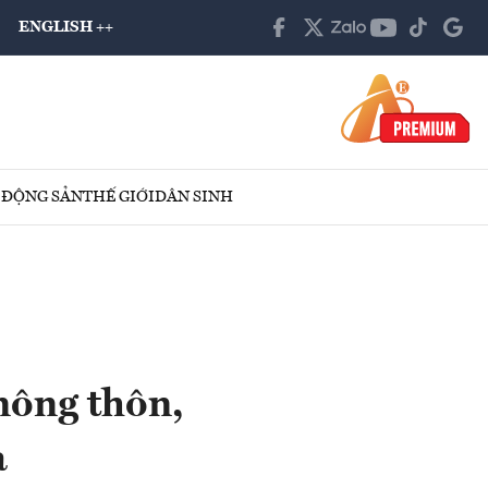
ENGLISH ++
 ĐỘNG SẢN
THẾ GIỚI
DÂN SINH
nông thôn,
a