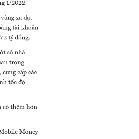
ng 1/2022.
 vùng xa đạt
bằng tài khoản
372 tỷ đồng.
ột số nhà
uan trọng
, cung cấp các
nh tốc độ
ã có thêm hơn
ụ Mobile Money