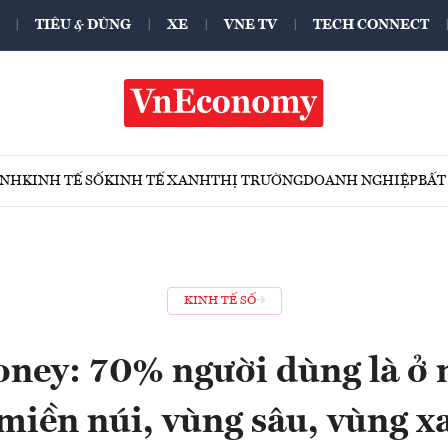
TIÊU & DÙNG
XE
VNE TV
TECH CONNECT
ÍNH
KINH TẾ SỐ
KINH TẾ XANH
THỊ TRƯỜNG
DOANH NGHIỆP
BẤT
KINH TẾ SỐ
ney: 70% người dùng là ở 
miền núi, vùng sâu, vùng x