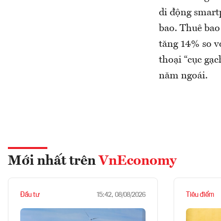
di động smartp
bao. Thuê bao 
tăng 14% so vớ
thoại “cục gạc
năm ngoái.
Mới nhất trên
VnEconomy
Đầu tư
Tiêu điểm
15:42, 08/08/2026