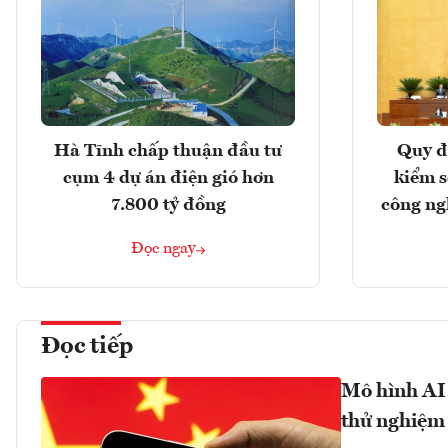
Hà Tĩnh chấp thuận đầu tư
Quy đ
cụm 4 dự án điện gió hơn
kiểm so
7.800 tỷ đồng
công ng
Đọc ngay
Đọc tiếp
Mô hình AI
thử nghiệm