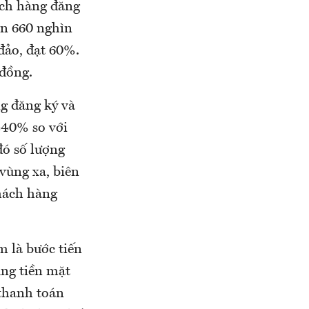
ách hàng đăng
ần 660 nghìn
 đảo, đạt 60%.
 đồng.
ng đăng ký và
440% so với
đó số lượng
vùng xa, biên
khách hàng
m là bước tiến
ùng tiền mặt
 thanh toán