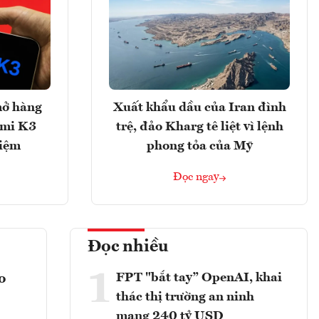
mở hàng
Xuất khẩu dầu của Iran đình
imi K3
trệ, đảo Kharg tê liệt vì lệnh
hiệm
phong tỏa của Mỹ
Đọc ngay
Đọc nhiều
1
FPT "bắt tay” OpenAI, khai
o
thác thị trường an ninh
mạng 240 tỷ USD