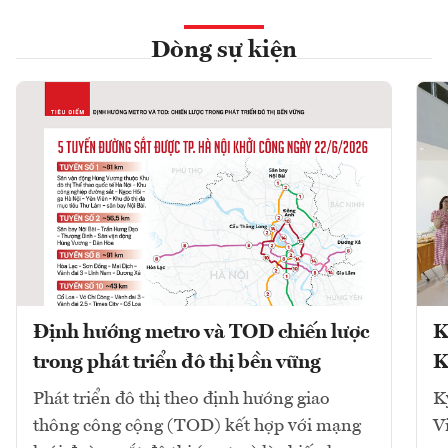
Dòng sự kiện
Định hướng metro và TOD chiến lược
K
trong phát triển đô thị bền vững
K
Phát triển đô thị theo định hướng giao
K
thông công cộng (TOD) kết hợp với mạng
V