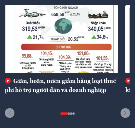
Giãn, hoãn, miễn giảm hàng loạt thuế
phí hỗ trợ người dân và doanh nghiệp
kin