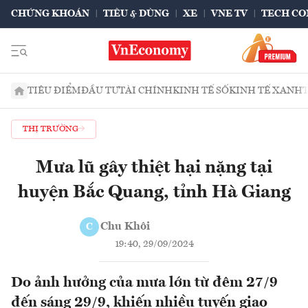
CHỨNG KHOÁN
TIÊU & DÙNG
XE
VNE TV
TECH CO
TIÊU ĐIỂM
ĐẦU TƯ
TÀI CHÍNH
KINH TẾ SỐ
KINH TẾ XANH
THỊ TRƯỜNG
Mưa lũ gây thiệt hại nặng tại
huyện Bắc Quang, tỉnh Hà Giang
Chu Khôi
C
19:40, 29/09/2024
Do ảnh hưởng của mưa lớn từ đêm 27/9
đến sáng 29/9, khiến nhiều tuyến giao