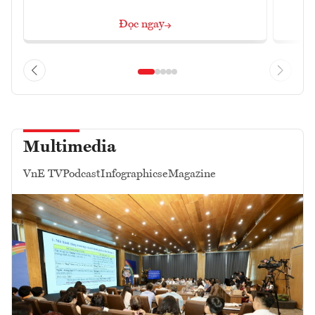
Đọc ngay
Multimedia
VnE TV
Podcast
Infographics
eMagazine