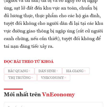
(người và tài sản) đã bị và có nguy cơ bị ngập
úng, sạt lở đất đến khu vực an toàn, chuẩn bị
đủ lương thực, thực phẩm cho các hộ gia đình,
tuyệt đối không cho người dân đi lại tại các khu
vực đường giao thông bị ngập úng (cắt cử người
canh chừng, nếu cần thiết), tuyệt đối không để
tai nạn đáng tiếc xảy ra.
ĐỌC BÀI THEO TỪ KHOÁ
BẮC QUANG
DÂN SINH
HÀ GIANG
'THỊ TRƯỜNG
VNECONOMY
Mới nhất trên
VnEconomy