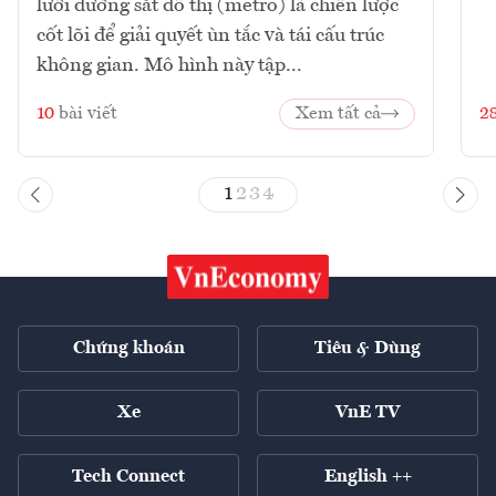
lưới đường sắt đô thị (metro) là chiến lược
cốt lõi để giải quyết ùn tắc và tái cấu trúc
không gian. Mô hình này tập...
10
bài viết
Xem tất cả
2
1
2
3
4
Chứng khoán
Tiêu & Dùng
Xe
VnE TV
Tech Connect
English ++