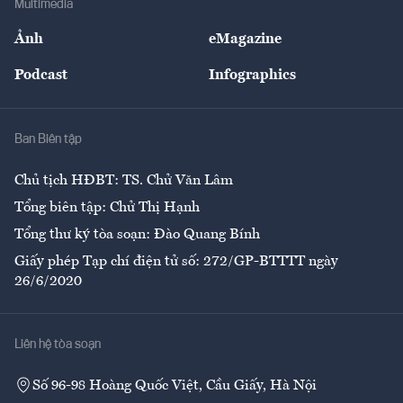
Multimedia
Sự kiện
Nhân lực
Ảnh
eMagazine
Đẹp +
An sinh
Podcast
Infographics
Giải trí
Y tế
Nhà
Ban Biên tập
Ẩm thực
Chủ tịch HĐBT: TS. Chử Văn Lâm
Tổng biên tập: Chử Thị Hạnh
Tổng thư ký tòa soạn: Đào Quang Bính
Giấy phép Tạp chí điện tử số: 272/GP-BTTTT ngày
26/6/2020
Liên hệ tòa soạn
Số 96-98 Hoàng Quốc Việt, Cầu Giấy, Hà Nội