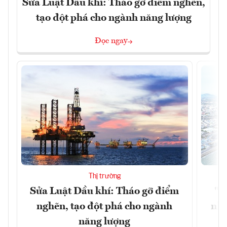
Sửa Luật Dầu khí: Tháo gỡ điểm nghẽn,
tạo đột phá cho ngành năng lượng
Đọc ngay
Thị trường
Sửa Luật Dầu khí: Tháo gỡ điểm
"H
nghẽn, tạo đột phá cho ngành
nhì
năng lượng