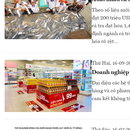
Theo số liệu mới
đạt 200 triệu US
cá tra đạt hơn 1
định ngành cá tr
hóa rõ rệt…
Thứ Hai, 16-09-
Doanh nghiệp 
Đại diện các hệ 
hàng và có phươn
cam kết không t
Thứ Sáu, 16-07-2