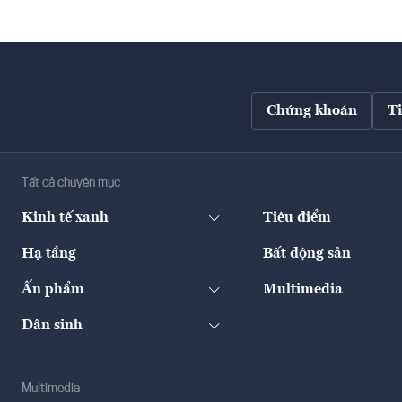
Chứng khoán
T
Tất cả chuyên mục
Kinh tế xanh
Tiêu điểm
Hạ tầng
Bất động sản
Ấn phẩm
Multimedia
Dân sinh
Multimedia