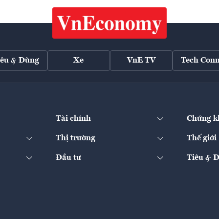
iêu & Dùng
Xe
VnE TV
Tech Conn
Tài chính
Chứng k
Thị trường
Thế giới
Đầu tư
Tiêu & 