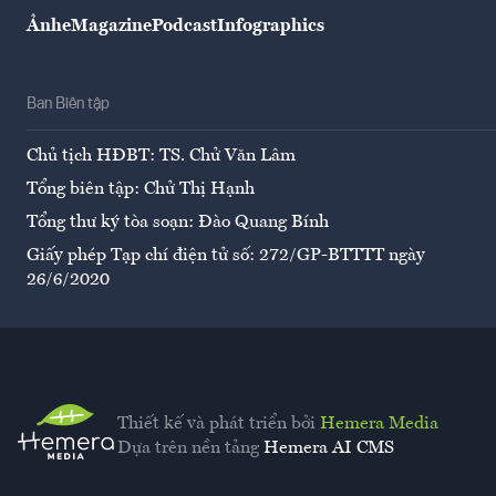
Ảnh
eMagazine
Podcast
Infographics
Ban Biên tập
Chủ tịch HĐBT: TS. Chử Văn Lâm
Tổng biên tập: Chử Thị Hạnh
Tổng thư ký tòa soạn: Đào Quang Bính
Giấy phép Tạp chí điện tử số: 272/GP-BTTTT ngày
26/6/2020
Thiết kế và phát triển bởi
Hemera Media
Dựa trên nền tảng
Hemera AI CMS