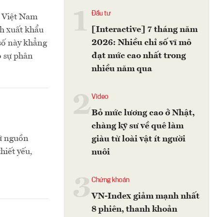
1
Đầu tư
a Việt Nam
[Interactive] 7 tháng năm
ch xuất khẩu
2026: Nhiều chỉ số vĩ mô
 số này khẳng
đạt mức cao nhất trong
ó sự phân
nhiều năm qua
2
Video
Bỏ mức lương cao ở Nhật,
chàng kỹ sư về quê làm
rữ nguồn
giàu từ loài vật ít người
hiết yếu,
nuôi
3
Chứng khoán
VN-Index giảm mạnh nhất
8 phiên, thanh khoản