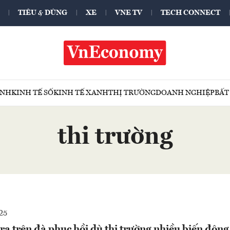
TIÊU & DÙNG
XE
VNE TV
TECH CONNECT
ÍNH
KINH TẾ SỐ
KINH TẾ XANH
THỊ TRƯỜNG
DOANH NGHIỆP
BẤT
thi trường
25
ra trên đà phục hồi dù thị trường nhiều biến động