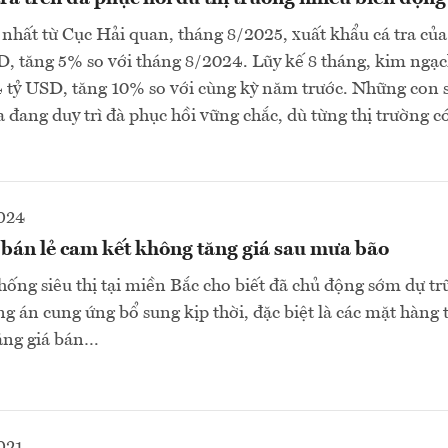
 nhất từ Cục Hải quan, tháng 8/2025, xuất khẩu cá tra củ
D, tăng 5% so với tháng 8/2024. Lũy kế 8 tháng, kim ngạ
,4 tỷ USD, tăng 10% so với cùng kỳ năm trước. Những con
a đang duy trì đà phục hồi vững chắc, dù từng thị trường c
2024
bán lẻ cam kết không tăng giá sau mưa bão
thống siêu thị tại miền Bắc cho biết đã chủ động sớm dự t
g án cung ứng bổ sung kịp thời, đặc biệt là các mặt hàng t
ăng giá bán…
021