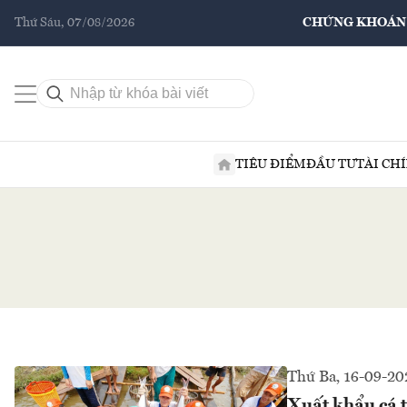
Thứ Sáu, 07/08/2026
CHỨNG KHOÁN
TIÊU ĐIỂM
ĐẦU TƯ
TÀI CH
Thứ Ba, 16-09-20
Xuất khẩu cá t