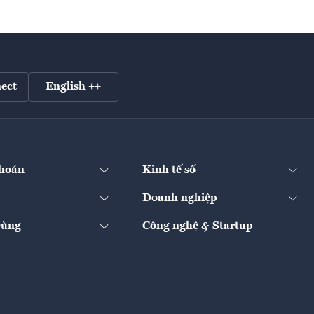
ect
English ++
hoán
Kinh tế số
Doanh nghiệp
Dùng
Công nghệ & Startup