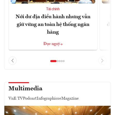
Tài chính
Nới dư địa điều hành nhưng vẫn
Đổ
giữ vững an toàn hệ thống ngân
đột
hàng
Đọc ngay
Multimedia
VnE TV
Podcast
Infographics
eMagazine