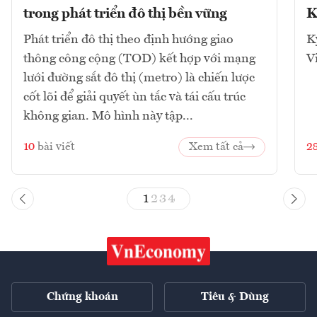
trong phát triển đô thị bền vững
K
Phát triển đô thị theo định hướng giao
K
thông công cộng (TOD) kết hợp với mạng
V
lưới đường sắt đô thị (metro) là chiến lược
cốt lõi để giải quyết ùn tắc và tái cấu trúc
không gian. Mô hình này tập...
10
bài viết
Xem tất cả
2
1
2
3
4
Chứng khoán
Tiêu & Dùng