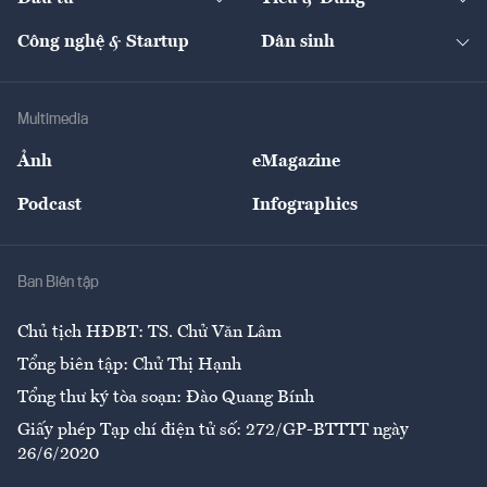
Quản trị số
Cafe BĐS
Thị trường
Kinh doanh
Kết nối
Tạp chí kinh tế Việt Nam
eMagazine
Nhà đầu tư
Du lịch
Công nghệ & Startup
Dân sinh
Tư vấn
Nông sản
Doanh nhân
Tư vấn Tiêu & Dùng
Infographics
Hạ tầng
Sức khỏe
Khung pháp lý
Doanh nghiệp
Địa phương
Thị trường
Bảo hiểm
Multimedia
Sự kiện
Nhân lực
Ảnh
eMagazine
Đẹp +
An sinh
Podcast
Infographics
Giải trí
Y tế
Nhà
Ban Biên tập
Ẩm thực
Chủ tịch HĐBT: TS. Chử Văn Lâm
Tổng biên tập: Chử Thị Hạnh
Tổng thư ký tòa soạn: Đào Quang Bính
Giấy phép Tạp chí điện tử số: 272/GP-BTTTT ngày
26/6/2020