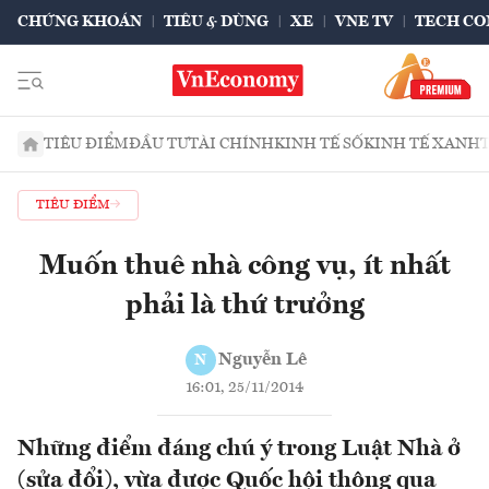
CHỨNG KHOÁN
TIÊU & DÙNG
XE
VNE TV
TECH CO
TIÊU ĐIỂM
ĐẦU TƯ
TÀI CHÍNH
KINH TẾ SỐ
KINH TẾ XANH
TIÊU ĐIỂM
Muốn thuê nhà công vụ, ít nhất
phải là thứ trưởng
Nguyễn Lê
N
16:01, 25/11/2014
Những điểm đáng chú ý trong Luật Nhà ở
(sửa đổi), vừa được Quốc hội thông qua