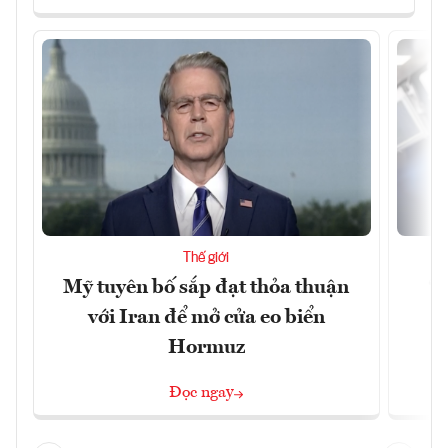
Thế giới
Mỹ tuyên bố sắp đạt thỏa thuận
“
với Iran để mở cửa eo biển
g
Hormuz
Đọc ngay