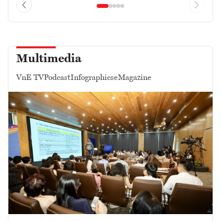
Multimedia
VnE TV
Podcast
Infographics
eMagazine