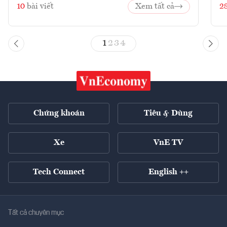
10
bài viết
Xem tất cả
2
1
2
3
4
Chứng khoán
Tiêu & Dùng
Xe
VnE TV
Tech Connect
English ++
Tất cả chuyên mục