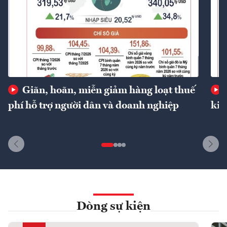
Giãn, hoãn, miễn giảm hàng loạt thuế
phí hỗ trợ người dân và doanh nghiệp
kin
Dòng sự kiện