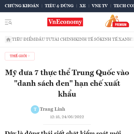
CHỨNG KHOÁN
TIÊU & DÙNG
XE
VNE TV
TECH CO
TIÊU ĐIỂM
ĐẦU TƯ
TÀI CHÍNH
KINH TẾ SỐ
KINH TẾ XANH
THẾ GIỚI
Mỹ đưa 7 thực thể Trung Quốc vào
"danh sách đen" hạn chế xuất
khẩu
Trang Linh
T
12:18, 24/08/2022
Đây là động thái siết chặt kiểm soát mới