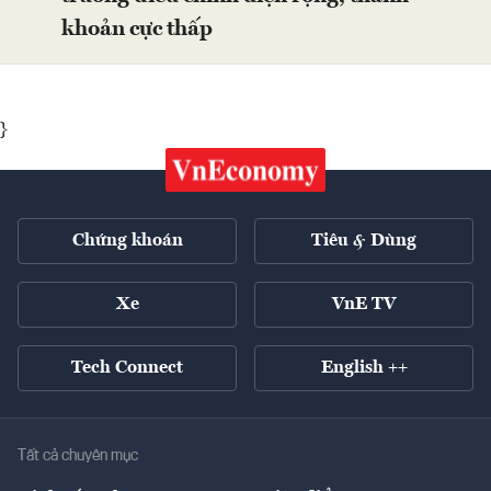
khoản cực thấp
}
Chứng khoán
Tiêu & Dùng
Xe
VnE TV
Tech Connect
English ++
Tất cả chuyên mục