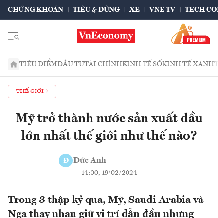
CHỨNG KHOÁN
TIÊU & DÙNG
XE
VNE TV
TECH CO
TIÊU ĐIỂM
ĐẦU TƯ
TÀI CHÍNH
KINH TẾ SỐ
KINH TẾ XANH
THẾ GIỚI
Mỹ trở thành nước sản xuất dầu
lớn nhất thế giới như thế nào?
Đức Anh
Đ
14:00, 19/02/2024
Trong 3 thập kỷ qua, Mỹ, Saudi Arabia và
Nga thay nhau giữ vị trí dẫn đầu nhưng