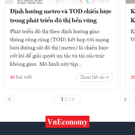
Định hướng metro và TOD chiến lược
K
trong phát triển đô thị bền vững
K
Phát triển đô thị theo định hướng giao
K
thông công cộng (TOD) kết hợp với mạng
V
lưới đường sắt đô thị (metro) là chiến lược
cốt lõi để giải quyết ùn tắc và tái cấu trúc
không gian. Mô hình này tập...
10
bài viết
Xem tất cả
2
1
2
3
4