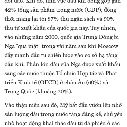
dồi dào. Khi đó, lĩnh vực dầu khí đóng góp gần
42% tổng sản phẩm trong nước (GDP), đồng
thời mang lại tới 87% thu ngân sách và 90%
thu từ xuất khẩu của quốc gia này. Tuy nhiên,
vào những năm 2000, quốc gia Trung Đông bị
Nga “qua mặt” trong vài năm sau khi Moscow
đẩy mạnh đầu tư chiến lược vào cơ sở hạ tầng
dầu khí. Phần lớn dầu của Nga được xuất khẩu
sang các nước thuộc Tổ chức Hợp tác và Phát
triển Kinh tế (OECD) ở châu Âu (60%) và
Trung Quốc (khoảng 20%).
Vào thập niên sau đó, Mỹ bắt đầu vươn lên nhờ
sản lượng dầu trong nước tăng đáng kể, chủ yếu
nhờ hoạt động khai thác dầu từ đá phiên ở các