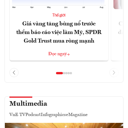
Thế giới
Giá vàng tăng bùng nổ trước
Chí
thềm báo cáo việc làm Mỹ, SPDR
đã 
Gold Trust mua ròng mạnh
Đọc ngay
Multimedia
VnE TV
Podcast
Infographics
eMagazine