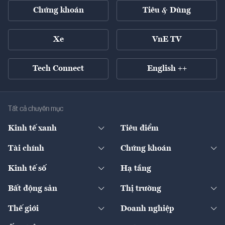
Chứng khoán
Tiêu & Dùng
Xe
VnE TV
Tech Connect
English ++
Tất cả chuyên mục
Kinh tế xanh
Tiêu điểm
Chuyển động xanh
Tài chính
Chứng khoán
Pháp lý
Ngân hàng
Doanh nghiệp niêm yết
Kinh tế số
Hạ tầng
Thương hiệu xanh
Thị trường vốn
Thị trường
Sản phẩm - Thị trường
Bất động sản
Thị trường
Diễn đàn
Thuế
Đầu tư
Tài sản số
Chính sách
Xuất nhập khẩu
Thế giới
Doanh nghiệp
Bảo hiểm
Quốc tế
Dịch vụ số
Thị trường
Khung pháp lý
Kinh tế
Chuyển động