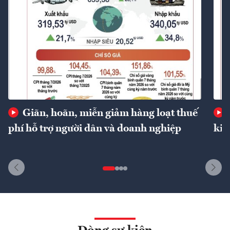
Giãn, hoãn, miễn giảm hàng loạt thuế
phí hỗ trợ người dân và doanh nghiệp
kin