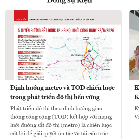
Dòng sự kiện
Định hướng metro và TOD chiến lược
K
trong phát triển đô thị bền vững
K
Phát triển đô thị theo định hướng giao
K
thông công cộng (TOD) kết hợp với mạng
V
lưới đường sắt đô thị (metro) là chiến lược
cốt lõi để giải quyết ùn tắc và tái cấu trúc