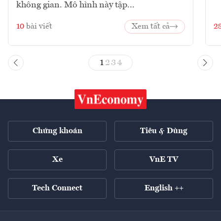
không gian. Mô hình này tập...
10
bài viết
Xem tất cả
2
1
2
3
4
Chứng khoán
Tiêu & Dùng
Xe
VnE TV
Tech Connect
English ++