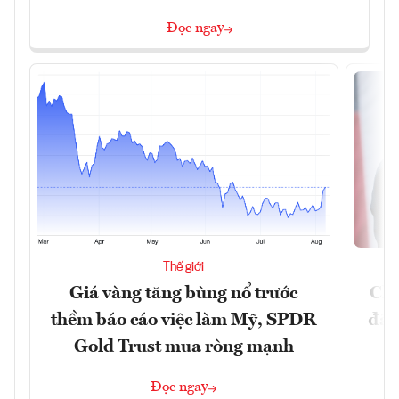
Đọc ngay
Thế giới
Giá vàng tăng bùng nổ trước
Chí
thềm báo cáo việc làm Mỹ, SPDR
đã 
Gold Trust mua ròng mạnh
Đọc ngay