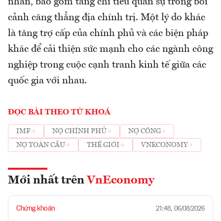
nhân, bao gồm tăng chi tiêu quân sự trong bối
cảnh căng thẳng địa chính trị. Một lý do khác
là tăng trợ cấp của chính phủ và các biện pháp
khác để cải thiện sức mạnh cho các ngành công
nghiệp trong cuộc cạnh tranh kinh tế giữa các
quốc gia với nhau.
ĐỌC BÀI THEO TỪ KHOÁ
IMF
NỢ CHÍNH PHỦ
NỢ CÔNG
NỢ TOÀN CẦU
THẾ GIỚI
VNECONOMY
Mới nhất trên
VnEconomy
Chứng khoán
21:48, 06/08/2026