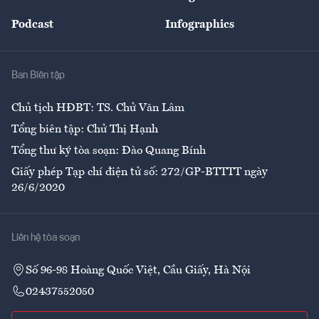
Đẹp +
An sinh
Podcast
Infographics
Giải trí
Y tế
Nhà
Ban Biên tập
Ẩm thực
Chủ tịch HĐBT: TS. Chử Văn Lâm
Tổng biên tập: Chử Thị Hạnh
Tổng thư ký tòa soạn: Đào Quang Bính
Giấy phép Tạp chí điện tử số: 272/GP-BTTTT ngày
26/6/2020
Liên hệ tòa soạn
Số 96-98 Hoàng Quốc Việt, Cầu Giấy, Hà Nội
02437552050