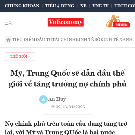
CHỨNG KHOÁN
TIÊU & DÙNG
XE
VNE TV
TECH CO
TIÊU ĐIỂM
ĐẦU TƯ
TÀI CHÍNH
KINH TẾ SỐ
KINH TẾ XANH
THẾ GIỚI
Mỹ, Trung Quốc sẽ dẫn đầu thế
giới về tăng trưởng nợ chính phủ
An Huy
A
12:02, 13/04/2023
Nợ chính phủ trên toàn cầu đang tăng trở
lại, với Mỹ và Trung QUốc là hai nước