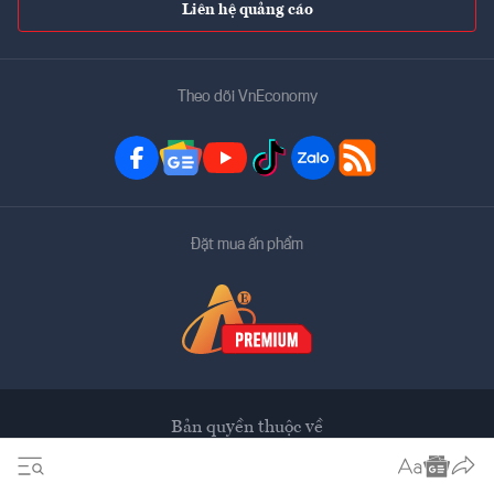
Liên hệ quảng cáo
Theo dõi VnEconomy
Đặt mua ấn phẩm
Bản quyền thuộc về
VnEconomy