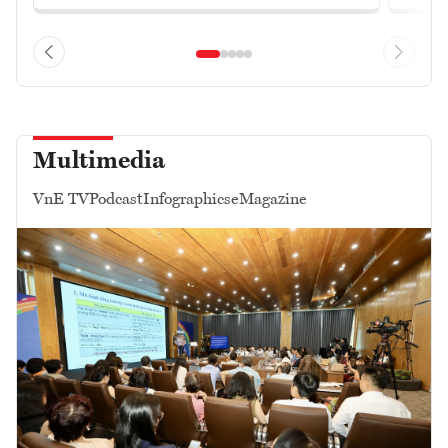
Multimedia
VnE TV
Podcast
Infographics
eMagazine