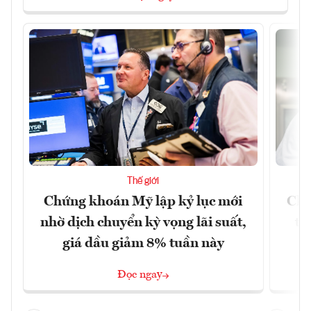
Thế giới
Chứng khoán Mỹ lập kỷ lục mới
Chí
nhờ dịch chuyển kỳ vọng lãi suất,
tr
giá dầu giảm 8% tuần này
Đọc ngay