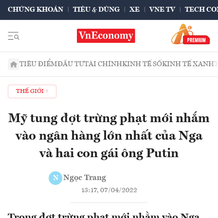
CHỨNG KHOÁN
TIÊU & DÙNG
XE
VNE TV
TECH CO
TIÊU ĐIỂM
ĐẦU TƯ
TÀI CHÍNH
KINH TẾ SỐ
KINH TẾ XANH
THẾ GIỚI
Mỹ tung đợt trừng phạt mới nhắm
vào ngân hàng lớn nhất của Nga
và hai con gái ông Putin
Ngọc Trang
N
13:17, 07/04/2022
Trong đợt trừng phạt mới nhằm vào Nga