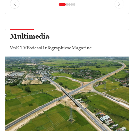
Multimedia
VnE TV
Podcast
Infographics
eMagazine