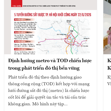
Định hướng metro và TOD chiến lược
K
trong phát triển đô thị bền vững
K
Phát triển đô thị theo định hướng giao
K
thông công cộng (TOD) kết hợp với mạng
V
lưới đường sắt đô thị (metro) là chiến lược
cốt lõi để giải quyết ùn tắc và tái cấu trúc
không gian. Mô hình này tập...