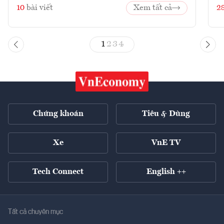
10
bài viết
Xem tất cả
2
1
2
3
4
Chứng khoán
Tiêu & Dùng
Xe
VnE TV
Tech Connect
English ++
Tất cả chuyên mục