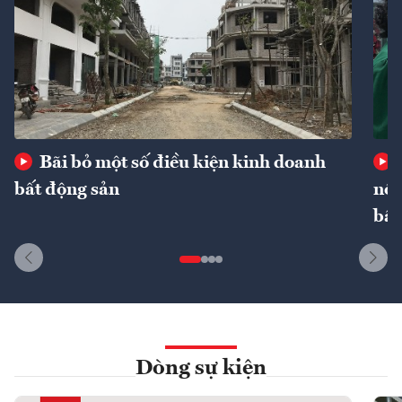
Bãi bỏ một số điều kiện kinh doanh
bất động sản
nôn
bất
Dòng sự kiện