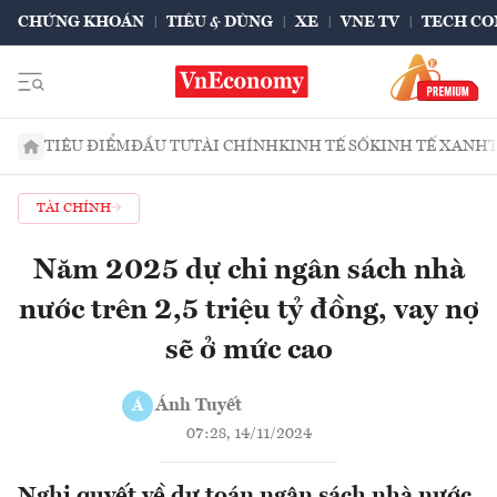
CHỨNG KHOÁN
TIÊU & DÙNG
XE
VNE TV
TECH CO
TIÊU ĐIỂM
ĐẦU TƯ
TÀI CHÍNH
KINH TẾ SỐ
KINH TẾ XANH
TÀI CHÍNH
Năm 2025 dự chi ngân sách nhà
nước trên 2,5 triệu tỷ đồng, vay nợ
sẽ ở mức cao
Ánh Tuyết
Á
07:28, 14/11/2024
Nghị quyết về dự toán ngân sách nhà nước