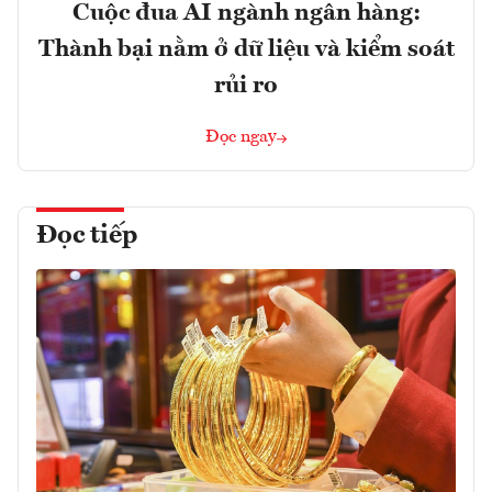
Cuộc đua AI ngành ngân hàng:
Thành bại nằm ở dữ liệu và kiểm soát
rủi ro
Đọc ngay
Đọc tiếp