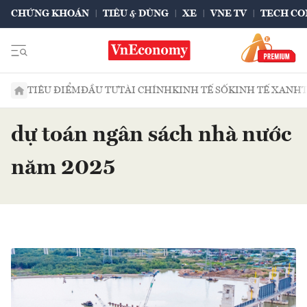
CHỨNG KHOÁN
TIÊU & DÙNG
XE
VNE TV
TECH CO
TIÊU ĐIỂM
ĐẦU TƯ
TÀI CHÍNH
KINH TẾ SỐ
KINH TẾ XANH
dự toán ngân sách nhà nước
năm 2025