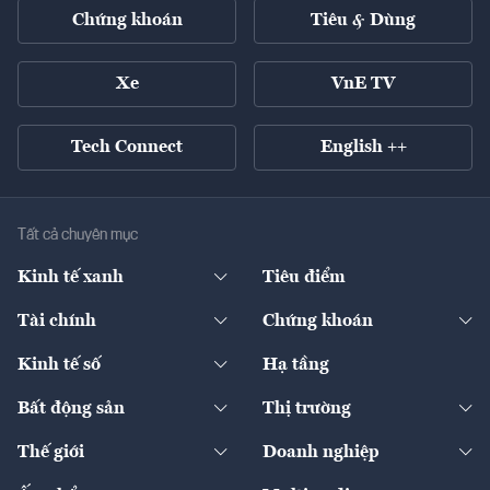
Chứng khoán
Tiêu & Dùng
Xe
VnE TV
Tech Connect
English ++
Tất cả chuyên mục
Kinh tế xanh
Tiêu điểm
Chuyển động xanh
Tài chính
Chứng khoán
Pháp lý
Ngân hàng
Doanh nghiệp niêm yết
Kinh tế số
Hạ tầng
Thương hiệu xanh
Thị trường vốn
Thị trường
Sản phẩm - Thị trường
Bất động sản
Thị trường
Diễn đàn
Thuế
Đầu tư
Tài sản số
Chính sách
Xuất nhập khẩu
Thế giới
Doanh nghiệp
Bảo hiểm
Quốc tế
Dịch vụ số
Thị trường
Khung pháp lý
Kinh tế
Chuyển động