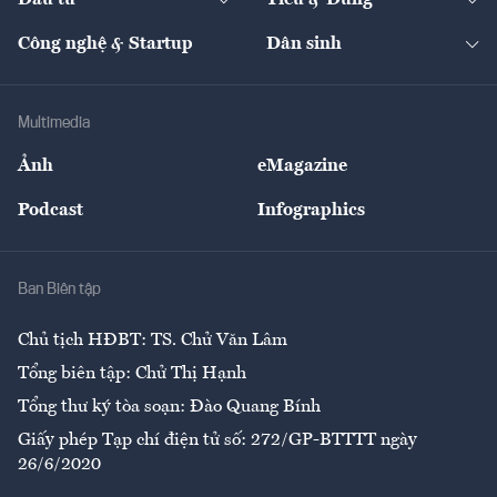
Đầu tư
Tiêu & Dùng
Quản trị số
Cafe BĐS
Thị trường
Kinh doanh
Kết nối
Tạp chí kinh tế Việt Nam
eMagazine
Nhà đầu tư
Du lịch
Công nghệ & Startup
Dân sinh
Tư vấn
Nông sản
Doanh nhân
Tư vấn Tiêu & Dùng
Infographics
Hạ tầng
Sức khỏe
Khung pháp lý
Doanh nghiệp
Địa phương
Thị trường
Bảo hiểm
Multimedia
Sự kiện
Nhân lực
Ảnh
eMagazine
Đẹp +
An sinh
Podcast
Infographics
Giải trí
Y tế
Nhà
Ban Biên tập
Ẩm thực
Chủ tịch HĐBT: TS. Chử Văn Lâm
Tổng biên tập: Chử Thị Hạnh
Tổng thư ký tòa soạn: Đào Quang Bính
Giấy phép Tạp chí điện tử số: 272/GP-BTTTT ngày
26/6/2020