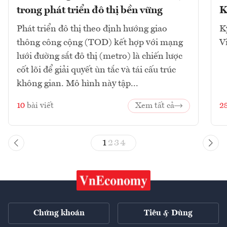
trong phát triển đô thị bền vững
K
Phát triển đô thị theo định hướng giao
K
thông công cộng (TOD) kết hợp với mạng
V
lưới đường sắt đô thị (metro) là chiến lược
cốt lõi để giải quyết ùn tắc và tái cấu trúc
không gian. Mô hình này tập...
10
bài viết
Xem tất cả
2
1
2
3
4
Chứng khoán
Tiêu & Dùng