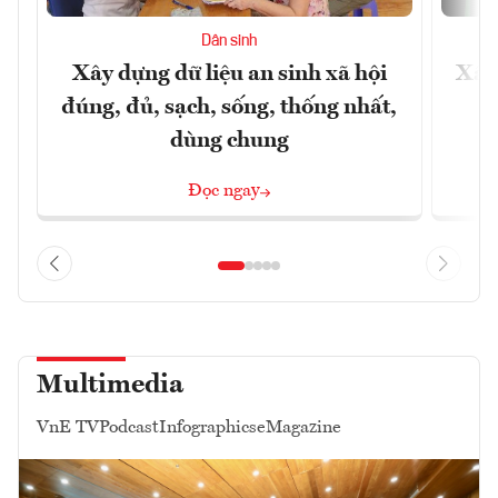
Dân sinh
Xây dựng dữ liệu an sinh xã hội
Xây
đúng, đủ, sạch, sống, thống nhất,
dùng chung
Đọc ngay
Multimedia
VnE TV
Podcast
Infographics
eMagazine