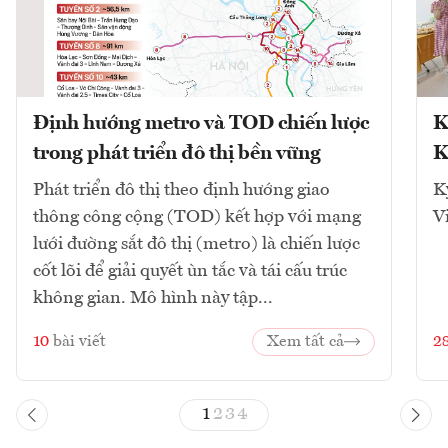
Định hướng metro và TOD chiến lược
K
trong phát triển đô thị bền vững
K
Phát triển đô thị theo định hướng giao
K
thông công cộng (TOD) kết hợp với mạng
V
lưới đường sắt đô thị (metro) là chiến lược
cốt lõi để giải quyết ùn tắc và tái cấu trúc
không gian. Mô hình này tập...
10
bài viết
Xem tất cả
2
1
2
3
4