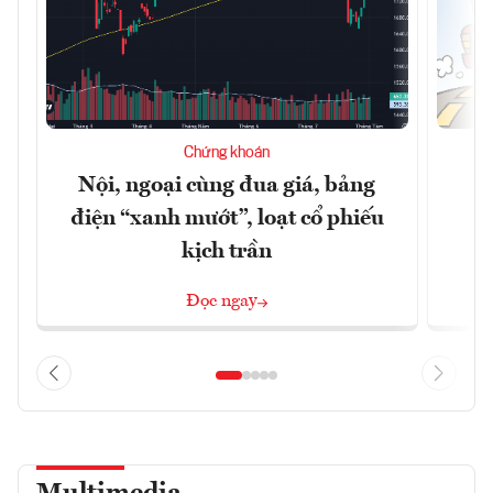
Chứng khoán
Nội, ngoại cùng đua giá, bảng
B
điện “xanh mướt”, loạt cổ phiếu
kịch trần
Đọc ngay