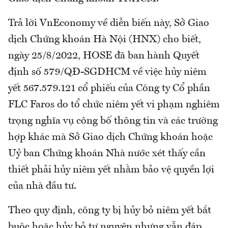
Trả lời VnEconomy về diễn biến này, Sở Giao
dịch Chứng khoán Hà Nội (HNX) cho biết,
ngày 25/8/2022, HOSE đã ban hành Quyết
định số 579/QĐ-SGDHCM về việc hủy niêm
yết 567.579.121 cổ phiếu của Công ty Cổ phần
FLC Faros do tổ chức niêm yết vi phạm nghiêm
trọng nghĩa vụ công bố thông tin và các trường
hợp khác mà Sở Giao dịch Chứng khoán hoặc
Uỷ ban Chứng khoán Nhà nước xét thấy cần
thiết phải hủy niêm yết nhằm bảo vệ quyền lợi
của nhà đầu tư.
Theo quy định, công ty bị hủy bỏ niêm yết bắt
buộc hoặc hủy bỏ tự nguyện nhưng vẫn đáp