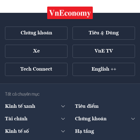
Chứng khoán
Tiêu & Dùng
Xe
VnE TV
Tech Connect
English ++
Tất cả chuyên mục
Kinh tế xanh
Tiêu điểm
Chuyển động xanh
Tài chính
Chứng khoán
Pháp lý
Ngân hàng
Doanh nghiệp niêm yết
Kinh tế số
Hạ tầng
Thương hiệu xanh
Thị trường vốn
Thị trường