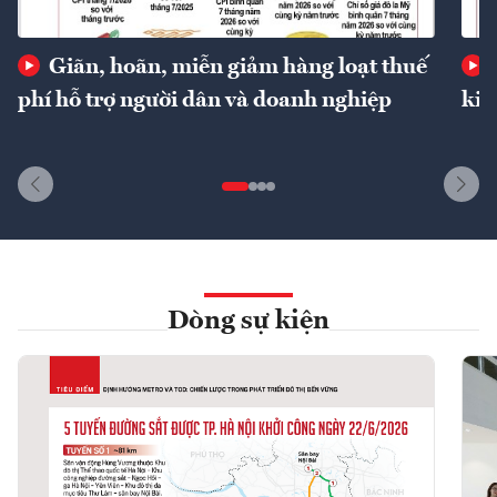
Giãn, hoãn, miễn giảm hàng loạt thuế
phí hỗ trợ người dân và doanh nghiệp
kin
Dòng sự kiện