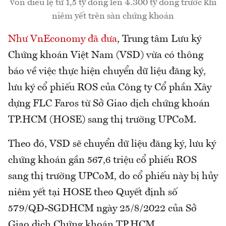
vốn điều lệ từ 1,5 tỷ đồng lên 4.300 tỷ đồng trước khi
niêm yết trên sàn chứng khoán
Như VnEconomy đã đưa
, Trung tâm Lưu ký
Chứng khoán Việt Nam (VSD) vừa có thông
báo về việc thực hiện chuyển dữ liệu đăng ký,
lưu ký cổ phiếu ROS của Công ty Cổ phần Xây
dựng FLC Faros từ Sở Giao dịch chứng khoán
TP.HCM (HOSE) sang thị trường UPCoM.
Theo đó, VSD sẽ chuyển dữ liệu đăng ký, lưu ký
chứng khoán gần 567,6 triệu cổ phiếu ROS
sang thị trường UPCoM, do cổ phiếu này bị hủy
niêm yết tại HOSE theo Quyết định số
579/QĐ-SGDHCM ngày 25/8/2022 của Sở
Giao dịch Chứng khoán TP.HCM.