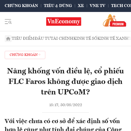
CHỨNG KHOÁN
TIÊU & DÙNG
XE
VNE TV
TECH CO
TIÊU ĐIỂM
ĐẦU TƯ
TÀI CHÍNH
KINH TẾ SỐ
KINH TẾ XANH
CHỨNG KHOÁN
Nâng khống vốn điều lệ, cổ phiếu
FLC Faros không được giao dịch
trên UPCoM?
18:17, 30/08/2022
Với việc chưa có cơ sở để xác định số vốn
hợp lệ cũng như tính đại chúng của Công