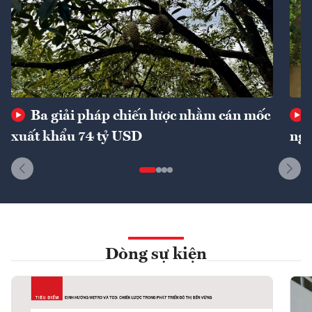
Ba giải pháp chiến lược nhằm cán mốc
xuất khẩu 74 tỷ USD
ngu
Dòng sự kiện