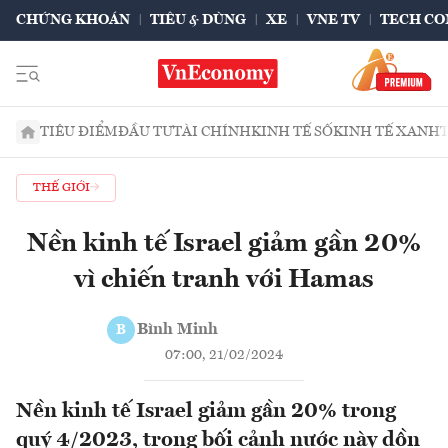
CHỨNG KHOÁN
TIÊU & DÙNG
XE
VNE TV
TECH CO
TIÊU ĐIỂM
ĐẦU TƯ
TÀI CHÍNH
KINH TẾ SỐ
KINH TẾ XANH
THẾ GIỚI
Nền kinh tế Israel giảm gần 20%
vì chiến tranh với Hamas
Bình Minh
B
07:00, 21/02/2024
Nền kinh tế Israel giảm gần 20% trong
quý 4/2023, trong bối cảnh nước này dồn