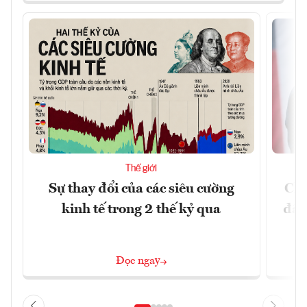
Thế giới
Sự thay đổi của các siêu cường
Chí
kinh tế trong 2 thế kỷ qua
đã 
Đọc ngay