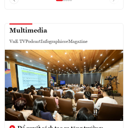
Multimedia
VnE TV
Podcast
Infographics
eMagazine