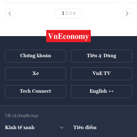
1
2
3
4
Chứng khoán
Tiêu & Dùng
Xe
VnE TV
Tech Connect
English ++
Tất cả chuyên mục
Kinh tế xanh
Tiêu điểm
Chuyển động xanh