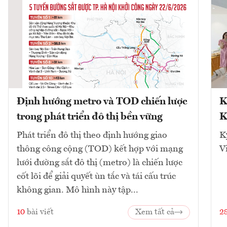
Định hướng metro và TOD chiến lược
K
trong phát triển đô thị bền vững
K
Phát triển đô thị theo định hướng giao
K
thông công cộng (TOD) kết hợp với mạng
V
lưới đường sắt đô thị (metro) là chiến lược
cốt lõi để giải quyết ùn tắc và tái cấu trúc
không gian. Mô hình này tập...
10
bài viết
Xem tất cả
2