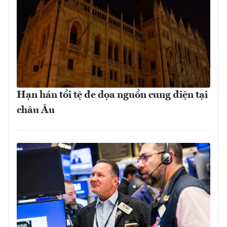
Hạn hán tồi tệ đe dọa nguồn cung điện tại
châu Âu