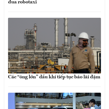
đua robotaxi
Các “ông lớn” dầu khí tiếp tục báo lãi đậm