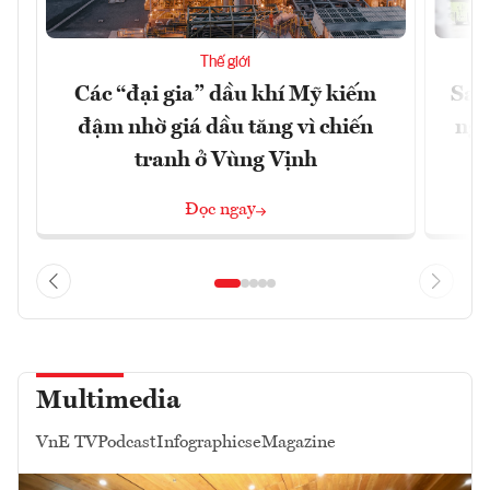
Thế giới
Các “đại gia” dầu khí Mỹ kiếm
Sam
đậm nhờ giá dầu tăng vì chiến
ngh
tranh ở Vùng Vịnh
Đọc ngay
Multimedia
VnE TV
Podcast
Infographics
eMagazine