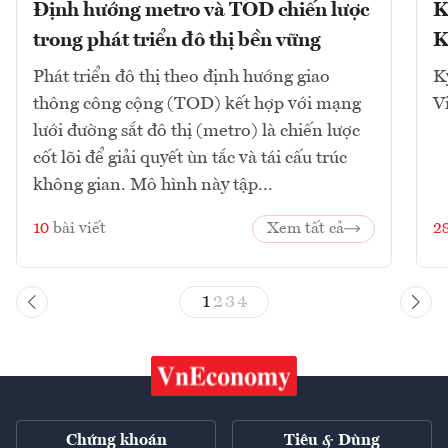
Định hướng metro và TOD chiến lược
K
trong phát triển đô thị bền vững
K
Phát triển đô thị theo định hướng giao
K
thông công cộng (TOD) kết hợp với mạng
V
lưới đường sắt đô thị (metro) là chiến lược
cốt lõi để giải quyết ùn tắc và tái cấu trúc
không gian. Mô hình này tập...
10
bài viết
Xem tất cả
2
1
2
3
4
Chứng khoán
Tiêu & Dùng