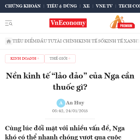
CHỨNG KHOÁN
TIÊU & DÙNG
XE
VNE TV
TECH CO
TIÊU ĐIỂM
ĐẦU TƯ
TÀI CHÍNH
KINH TẾ SỐ
KINH TẾ XANH
KINH DOANH
THẾ GIỚI
Nền kinh tế “lảo đảo” của Nga cần
thuốc gì?
An Huy
A
08:42, 24/01/2015
Cùng lúc đối mặt với nhiều vấn đề, Nga
khó có thể nhanh chóng vượt qua cuộc