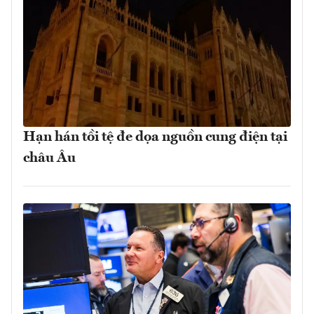
Hạn hán tồi tệ đe dọa nguồn cung điện tại
châu Âu