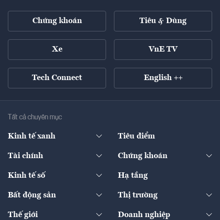
Chứng khoán
Tiêu & Dùng
Xe
VnE TV
Tech Connect
English ++
Tất cả chuyên mục
Kinh tế xanh
Tiêu điểm
Chuyển động xanh
Tài chính
Chứng khoán
Pháp lý
Ngân hàng
Doanh nghiệp niêm yết
Kinh tế số
Hạ tầng
Thương hiệu xanh
Thị trường vốn
Thị trường
Sản phẩm - Thị trường
Bất động sản
Thị trường
Diễn đàn
Thuế
Đầu tư
Tài sản số
Chính sách
Xuất nhập khẩu
Thế giới
Doanh nghiệp
Bảo hiểm
Quốc tế