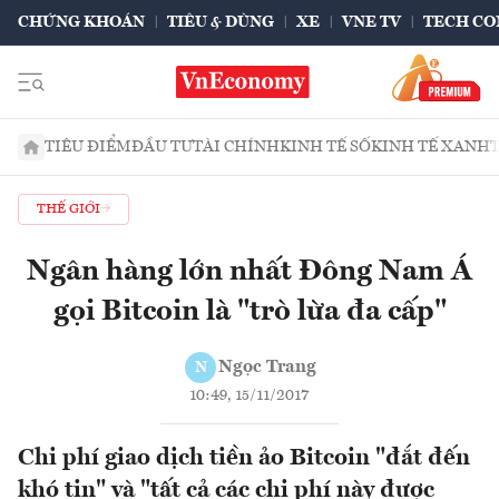
CHỨNG KHOÁN
TIÊU & DÙNG
XE
VNE TV
TECH CO
TIÊU ĐIỂM
ĐẦU TƯ
TÀI CHÍNH
KINH TẾ SỐ
KINH TẾ XANH
THẾ GIỚI
Ngân hàng lớn nhất Đông Nam Á
gọi Bitcoin là "trò lừa đa cấp"
Ngọc Trang
N
10:49, 15/11/2017
Chi phí giao dịch tiền ảo Bitcoin "đắt đến
khó tin" và "tất cả các chi phí này được