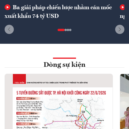
Ba giải pháp chiến lược nhằm cán mốc
xuất khẩu 74 tỷ USD
ngu
Dòng sự kiện