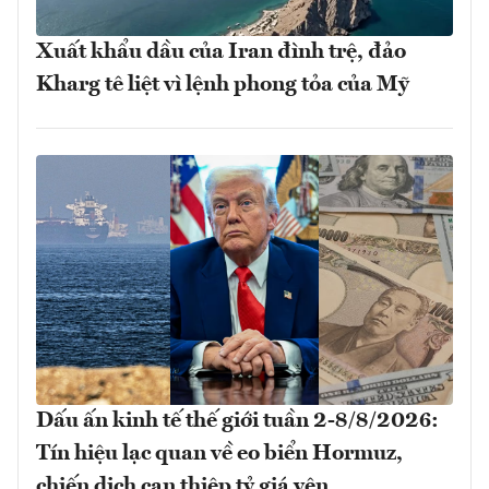
Xuất khẩu dầu của Iran đình trệ, đảo
Kharg tê liệt vì lệnh phong tỏa của Mỹ
Dấu ấn kinh tế thế giới tuần 2-8/8/2026:
Tín hiệu lạc quan về eo biển Hormuz,
chiến dịch can thiệp tỷ giá yên