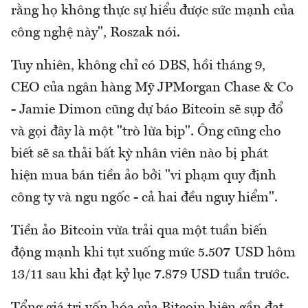
rằng họ không thực sự hiểu được sức mạnh của
công nghệ này", Roszak nói.
Tuy nhiên, không chỉ có DBS, hồi tháng 9,
CEO của ngân hàng Mỹ JPMorgan Chase & Co
- Jamie Dimon cũng dự báo Bitcoin sẽ sụp đổ
và gọi đây là một "trò lừa bịp". Ông cũng cho
biết sẽ sa thải bất kỳ nhân viên nào bị phát
hiện mua bán tiền ảo bởi "vi phạm quy định
công ty và ngu ngốc - cả hai đều nguy hiểm".
Tiền ảo Bitcoin vừa trải qua một tuần biến
động mạnh khi tụt xuống mức 5.507 USD hôm
13/11 sau khi đạt kỷ lục 7.879 USD tuần trước.
Tổng giá trị vốn hóa của Bitcoin hiện gần đạt