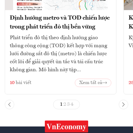
Định hướng metro và TOD chiến lược
K
trong phát triển đô thị bền vững
K
Phát triển đô thị theo định hướng giao
K
thông công cộng (TOD) kết hợp với mạng
V
lưới đường sắt đô thị (metro) là chiến lược
cốt lõi để giải quyết ùn tắc và tái cấu trúc
không gian. Mô hình này tập...
10
bài viết
Xem tất cả
2
1
2
3
4