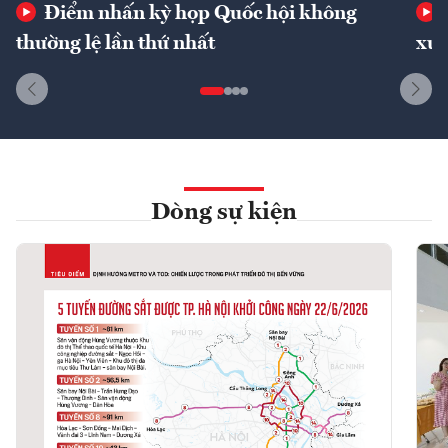
Điểm nhấn kỳ họp Quốc hội không
thường lệ lần thứ nhất
xuấ
Dòng sự kiện