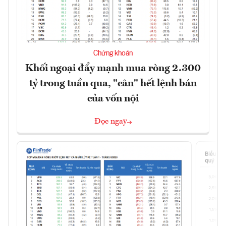
Chứng khoán
Khối ngoại đẩy mạnh mua ròng 2.300
tỷ trong tuần qua, "cân" hết lệnh bán
của vốn nội
Đọc ngay