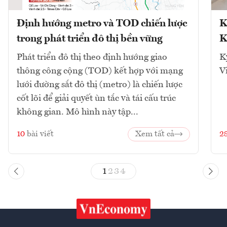
Định hướng metro và TOD chiến lược
K
trong phát triển đô thị bền vững
K
Phát triển đô thị theo định hướng giao
K
thông công cộng (TOD) kết hợp với mạng
V
lưới đường sắt đô thị (metro) là chiến lược
cốt lõi để giải quyết ùn tắc và tái cấu trúc
không gian. Mô hình này tập...
10
bài viết
Xem tất cả
2
1
2
3
4