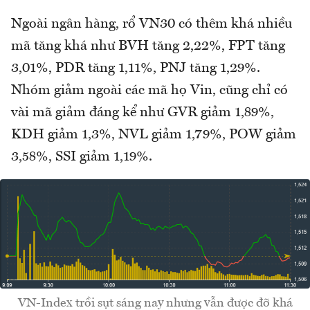
Ngoài ngân hàng, rổ VN30 có thêm khá nhiều
mã tăng khá như BVH tăng 2,22%, FPT tăng
3,01%, PDR tăng 1,11%, PNJ tăng 1,29%.
Nhóm giảm ngoài các mã họ Vin, cũng chỉ có
vài mã giảm đáng kể như GVR giảm 1,89%,
KDH giảm 1,3%, NVL giảm 1,79%, POW giảm
3,58%, SSI giảm 1,19%.
VN-Index trồi sụt sáng nay nhưng vẫn được đỡ khá