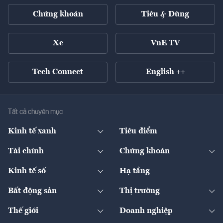
Chứng khoán
Tiêu & Dùng
Xe
VnE TV
Tech Connect
English ++
Tất cả chuyên mục
Kinh tế xanh
Tiêu điểm
Chuyển động xanh
Tài chính
Chứng khoán
Pháp lý
Ngân hàng
Doanh nghiệp niêm yết
Kinh tế số
Hạ tầng
Thương hiệu xanh
Thị trường vốn
Thị trường
Sản phẩm - Thị trường
Bất động sản
Thị trường
Diễn đàn
Thuế
Đầu tư
Tài sản số
Chính sách
Xuất nhập khẩu
Thế giới
Doanh nghiệp
Bảo hiểm
Quốc tế
Dịch vụ số
Thị trường
Khung pháp lý