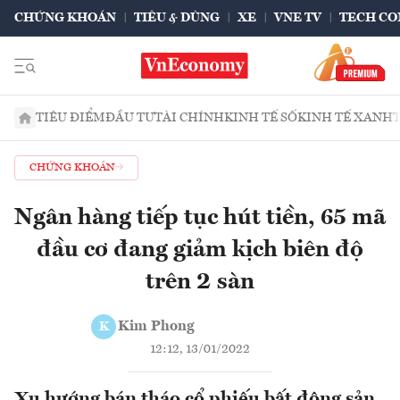
CHỨNG KHOÁN
TIÊU & DÙNG
XE
VNE TV
TECH CO
TIÊU ĐIỂM
ĐẦU TƯ
TÀI CHÍNH
KINH TẾ SỐ
KINH TẾ XANH
CHỨNG KHOÁN
Ngân hàng tiếp tục hút tiền, 65 mã
đầu cơ đang giảm kịch biên độ
trên 2 sàn
Kim Phong
K
12:12, 13/01/2022
Xu hướng bán tháo cổ phiếu bất động sản