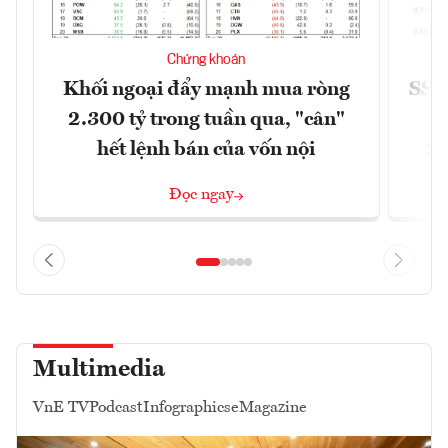
Chứng khoán
Khối ngoại đẩy mạnh mua ròng
SSI 
2.300 tỷ trong tuần qua, "cân"
hết lệnh bán của vốn nội
2/
Đọc ngay
Multimedia
VnE TV
Podcast
Infographics
eMagazine