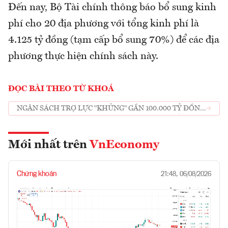
Đến nay, Bộ Tài chính thông báo bổ sung kinh
phí cho 20 địa phương với tổng kinh phí là
4.125 tỷ đồng (tạm cấp bổ sung 70%) để các địa
phương thực hiện chính sách này.
ĐỌC BÀI THEO TỪ KHOÁ
NGÂN SÁCH TRỢ LỰC "KHỦNG" GẦN 100.000 TỶ ĐỒNG
NHỮNG LOẠI THUẾ PHÍ NÀO ĐƯỢC HOÃN GIẢM
TRONG 8 THÁNG?
Mới nhất trên
VnEconomy
Chứng khoán
21:48, 06/08/2026