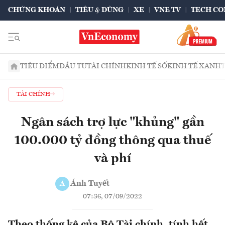
CHỨNG KHOÁN
TIÊU & DÙNG
XE
VNE TV
TECH CO
TIÊU ĐIỂM
ĐẦU TƯ
TÀI CHÍNH
KINH TẾ SỐ
KINH TẾ XANH
TÀI CHÍNH
Ngân sách trợ lực "khủng" gần
100.000 tỷ đồng thông qua thuế
và phí
Ánh Tuyết
Á
07:36, 07/09/2022
Theo thống kê của Bộ Tài chính, tính hết