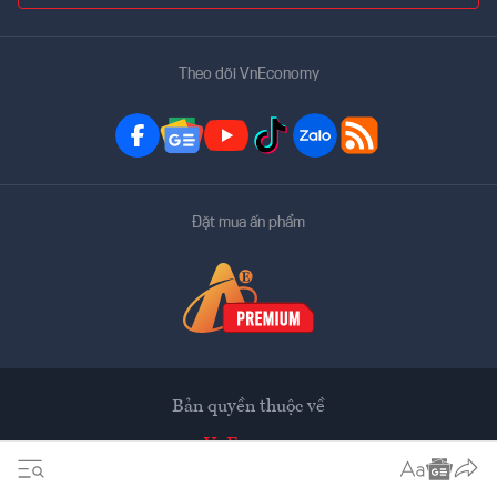
Theo dõi VnEconomy
Đặt mua ấn phẩm
Bản quyền thuộc về
VnEconomy
Tạp chí điện tử của Hội Khoa học Kinh tế Việt Nam