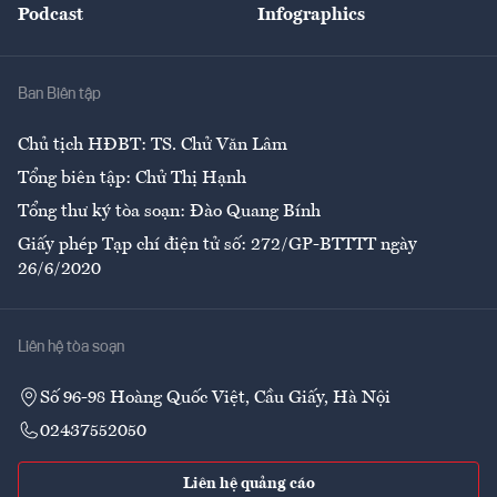
Podcast
Infographics
Giải trí
Y tế
Nhà
Ban Biên tập
Ẩm thực
Chủ tịch HĐBT: TS. Chử Văn Lâm
Tổng biên tập: Chử Thị Hạnh
Tổng thư ký tòa soạn: Đào Quang Bính
Giấy phép Tạp chí điện tử số: 272/GP-BTTTT ngày
26/6/2020
Liên hệ tòa soạn
Số 96-98 Hoàng Quốc Việt, Cầu Giấy, Hà Nội
02437552050
Liên hệ quảng cáo