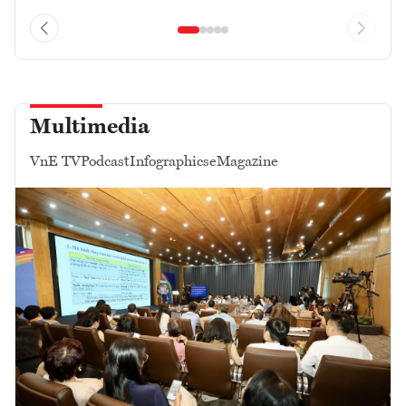
Multimedia
VnE TV
Podcast
Infographics
eMagazine