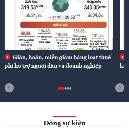
Giãn, hoãn, miễn giảm hàng loạt thuế
phí hỗ trợ người dân và doanh nghiệp
kin
Dòng sự kiện