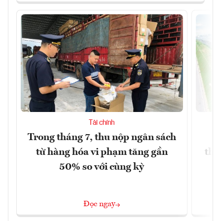
Tài chính
Trong tháng 7, thu nộp ngân sách
G
từ hàng hóa vi phạm tăng gần
thá
50% so với cùng kỳ
Đọc ngay