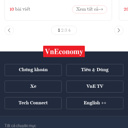
10
bài viết
Xem tất cả
2
1
2
3
4
Chứng khoán
Tiêu & Dùng
Xe
VnE TV
Tech Connect
English ++
Tất cả chuyên mục