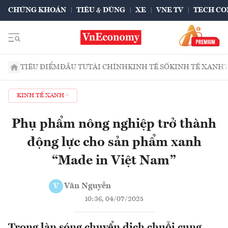
CHỨNG KHOÁN
TIÊU & DÙNG
XE
VNE TV
TECH CO
TIÊU ĐIỂM
ĐẦU TƯ
TÀI CHÍNH
KINH TẾ SỐ
KINH TẾ XANH
KINH TẾ XANH
Phụ phẩm nông nghiệp trở thành
động lực cho sản phẩm xanh
“Made in Việt Nam”
Vân Nguyễn
V
10:36, 04/07/2025
Trong làn sóng chuyển dịch chuỗi cung