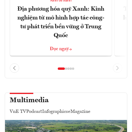
Kinh tế xanh
Địa phương hóa quỹ Xanh: Kinh
TP
nghiệm từ mô hình hợp tác công-
lượ
tư phát triển bền vững ở Trung
x
Quốc
Đọc ngay
Multimedia
VnE TV
Podcast
Infographics
eMagazine