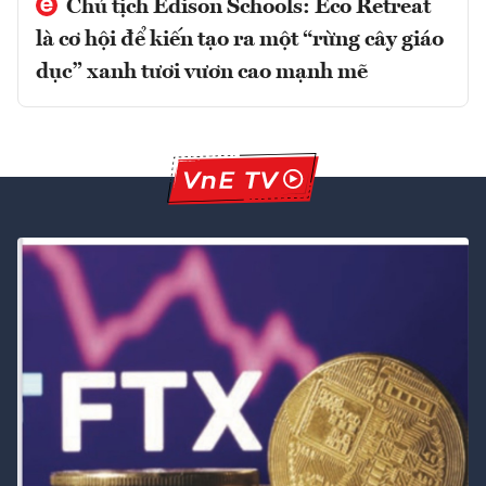
Chủ tịch Edison Schools: Eco Retreat
là cơ hội để kiến tạo ra một “rừng cây giáo
dục” xanh tươi vươn cao mạnh mẽ