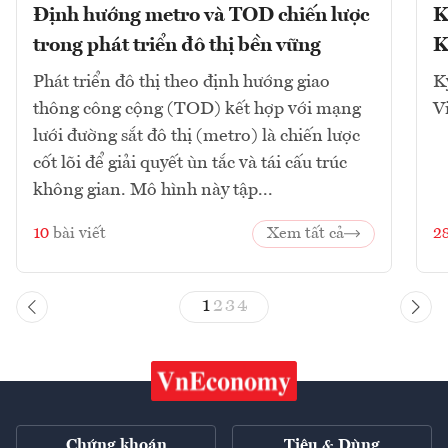
Định hướng metro và TOD chiến lược
K
trong phát triển đô thị bền vững
K
Phát triển đô thị theo định hướng giao
K
thông công cộng (TOD) kết hợp với mạng
V
lưới đường sắt đô thị (metro) là chiến lược
cốt lõi để giải quyết ùn tắc và tái cấu trúc
không gian. Mô hình này tập...
10
bài viết
Xem tất cả
2
1
2
3
4
Chứng khoán
Tiêu & Dùng