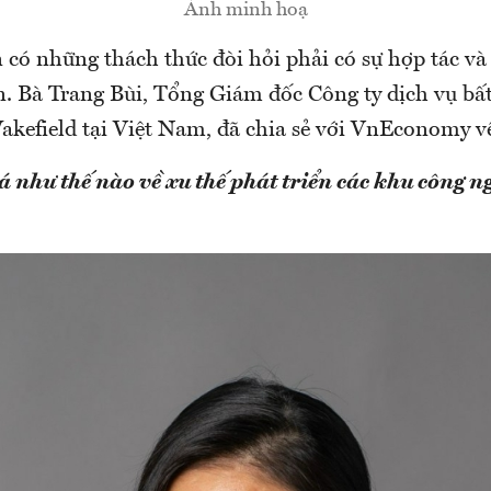
Ảnh minh hoạ
 có những thách thức đòi hỏi phải có sự hợp tác và
ên. Bà Trang Bùi, Tổng Giám đốc Công ty dịch vụ bấ
efield tại Việt Nam, đã chia sẻ với VnEconomy về
á như thế nào về xu thế
p
hát triển các khu công n