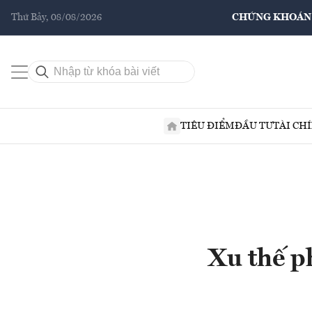
Thứ Bảy, 08/08/2026
CHỨNG KHOÁN
TIÊU ĐIỂM
ĐẦU TƯ
TÀI CH
Xu thế p