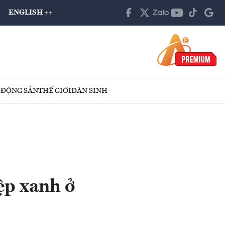
ENGLISH ++
 ĐỘNG SẢN
THẾ GIỚI
DÂN SINH
ệp xanh ở