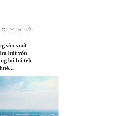
ng sản xuất
thu hút vốn
g lại lợi ích
huê...