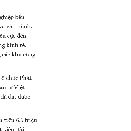
nghiệp bền
 và vận hành.
êu cực đến
ng kinh tế.
g các khu công
Tổ chức Phát
u tư Việt
đã đạt được
 trên 6,5 triệu
 kiệm tài