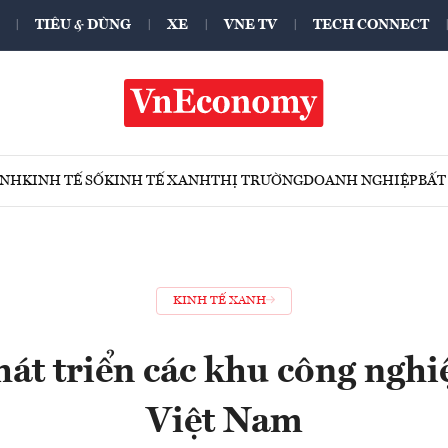
TIÊU & DÙNG
XE
VNE TV
TECH CONNECT
ÍNH
KINH TẾ SỐ
KINH TẾ XANH
THỊ TRƯỜNG
DOANH NGHIỆP
BẤT
KINH TẾ XANH
hát triển các khu công nghi
Việt Nam