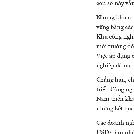
con số này vẫn
Những khu côn
vững bằng cách
Khu công nghi
môi trường đồn
Việc áp dụng 
nghiệp đã mang
Chẳng hạn, ch
triển Công ng
Nam triển kha
những kết quả
Các doanh nghi
USD/năm nhờ á