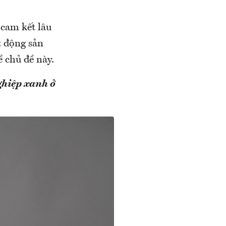
 cam kết lâu
t động sản
 chủ đề này.
ghiệp xanh ở