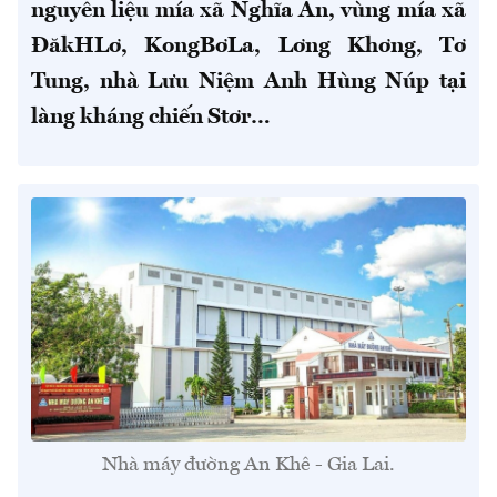
nguyên liệu mía xã Nghĩa An, vùng mía xã
ĐăkHLơ, KongBơLa, Lơng Khơng, Tơ
Tung, nhà Lưu Niệm Anh Hùng Núp tại
làng kháng chiến Stơr…
Nhà máy đường An Khê - Gia Lai.