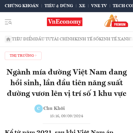
CHỨNG KHOÁN
TIÊU & DÙNG
XE
VNE TV
TECH CO
TIÊU ĐIỂM
ĐẦU TƯ
TÀI CHÍNH
KINH TẾ SỐ
KINH TẾ XANH
THỊ TRƯỜNG
Ngành mía đường Việt Nam đang
hồi sinh, lần đầu tiên năng suất
đường vươn lên vị trí số 1 khu vực
Chu Khôi
C
18:16, 09/09/2024
Kể từ năm 2021, sau khi Việt Nam áp