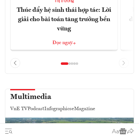
Thị trường
Thúc đẩy hệ sinh thái hợp tác: Lời
Đổ
giải cho bài toán tăng trưởng bền
đột
vững
Đọc ngay
Multimedia
VnE TV
Podcast
Infographics
eMagazine