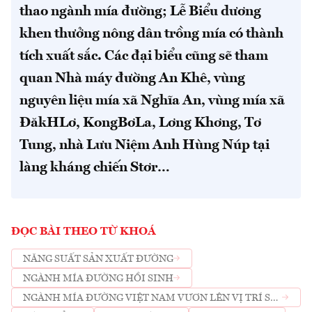
thao ngành mía đường; Lễ Biểu dương
khen thưởng nông dân trồng mía có thành
tích xuất sắc. Các đại biểu cũng sẽ tham
quan Nhà máy đường An Khê, vùng
nguyên liệu mía xã Nghĩa An, vùng mía xã
ĐăkHLơ, KongBơLa, Lơng Khơng, Tơ
Tung, nhà Lưu Niệm Anh Hùng Núp tại
làng kháng chiến Stơr…
ĐỌC BÀI THEO TỪ KHOÁ
NĂNG SUẤT SẢN XUẤT ĐƯỜNG
NGÀNH MÍA ĐƯỜNG HỒI SINH
NGÀNH MÍA ĐƯỜNG VIỆT NAM VƯƠN LÊN VỊ TRÍ SỐ